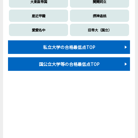
大東亜帝国
関関同立
産近甲龍
摂神追桃
愛愛名中
旧帝大（国立）
私立大学の合格最低点TOP
国公立大学等の合格最低点TOP