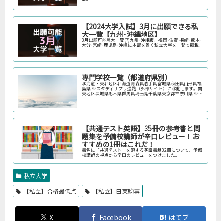
【2024大学入試】3月に出願できる私
大一覧【九州･沖縄地区】
3月出願可能私大一覧(7)九州･沖縄版。福岡･佐賀･長崎･熊本･
大分･宮崎･鹿児島･沖縄に本部を置く私立大学を一覧で掲載。
専門学校一覧（都道府県別）
北海道・東北地区北海道青森県岩手県宮城県秋田県山形県福
島県 ※スタディサプリ進路（外部サイト）に移動します。関
東地区茨城県栃木県群馬県埼玉県千葉県東京都神奈川県 ※ス
タディサプリ進路（外部サイト）に移動します。中部地区新
潟県富山県石川県福井…
【共通テスト英語】35冊の参考書と問
題集を予備校講師が辛口レビュー！お
すすめの1冊はこれだ！
書名に「共通テスト」を冠する英語書籍32冊について、予備
校講師の視点から辛口のレビューをつけました。
私立大学
【私立】合格最低点
【私立】日東駒専
X
Facebook
はてブ