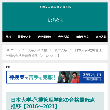
予備校英語講師のメモ帳
よびめも
英検
共通テスト
合格最低点
大学入試
自由英作文
高校入試
ホーム
大学入試情報
私立大学
日本大学-危機管理
学部の合格最低点推移【2016～2021】
PR
日本大学-危機管理学部の合格最低点
推移【2016～2021】