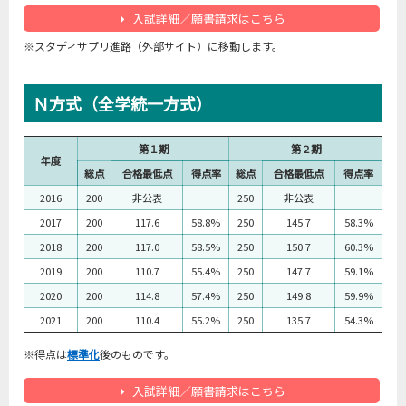
入試詳細／願書請求はこちら
※スタディサプリ進路（外部サイト）に移動します。
Ｎ方式（全学統一方式）
第１期
第２期
年度
総点
合格最低点
得点率
総点
合格最低点
得点率
2016
200
非公表
―
250
非公表
―
2017
200
117.6
58.8%
250
145.7
58.3%
2018
200
117.0
58.5%
250
150.7
60.3%
2019
200
110.7
55.4%
250
147.7
59.1%
2020
200
114.8
57.4%
250
149.8
59.9%
2021
200
110.4
55.2%
250
135.7
54.3%
※得点は
標準化
後のものです。
入試詳細／願書請求はこちら