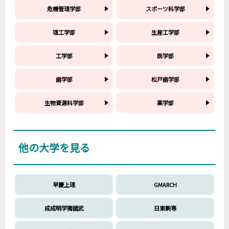
危機管理学部
スポーツ科学部
理工学部
生産工学部
工学部
医学部
歯学部
松戸歯学部
生物資源科学部
薬学部
他の大学を見る
早慶上理
GMARCH
成成明学獨國武
日東駒専