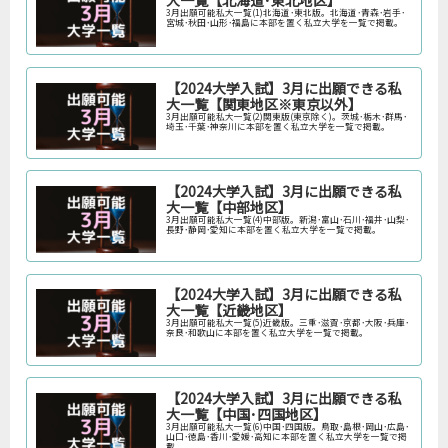
大一覧【北海道･東北地区】
3月出願可能私大一覧(1)北海道･東北版。北海道･青森･岩手･
宮城･秋田･山形･福島に本部を置く私立大学を一覧で掲載。
【2024大学入試】3月に出願できる私
大一覧【関東地区※東京以外】
3月出願可能私大一覧(2)関東版(東京除く)。茨城･栃木･群馬･
埼玉･千葉･神奈川に本部を置く私立大学を一覧で掲載。
【2024大学入試】3月に出願できる私
大一覧【中部地区】
3月出願可能私大一覧(4)中部版。新潟･富山･石川･福井･山梨･
長野･静岡･愛知に本部を置く私立大学を一覧で掲載。
【2024大学入試】3月に出願できる私
大一覧【近畿地区】
3月出願可能私大一覧(5)近畿版。三重･滋賀･京都･大阪･兵庫･
奈良･和歌山に本部を置く私立大学を一覧で掲載。
【2024大学入試】3月に出願できる私
大一覧【中国･四国地区】
3月出願可能私大一覧(6)中国･四国版。鳥取･島根･岡山･広島･
山口･徳島･香川･愛媛･高知に本部を置く私立大学を一覧で掲
載。