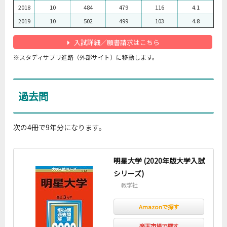
2018
10
484
479
116
4.1
2019
10
502
499
103
4.8
入試詳細／願書請求はこちら
※スタディサプリ進路（外部サイト）に移動します。
過去問
次の4冊で9年分になります。
明星大学 (2020年版大学入試
シリーズ)
教学社
Amazonで探す
楽天市場で探す