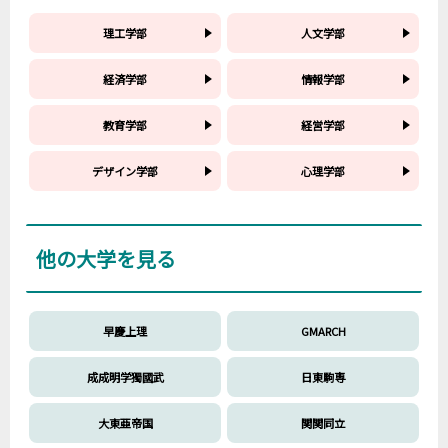
理工学部
人文学部
経済学部
情報学部
教育学部
経営学部
デザイン学部
心理学部
他の大学を見る
早慶上理
GMARCH
成成明学獨國武
日東駒専
大東亜帝国
関関同立