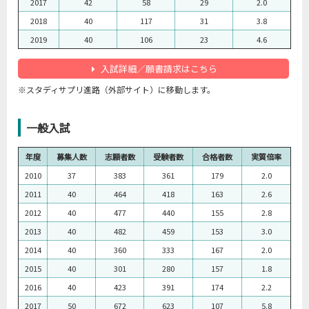
2017
42
58
29
2.0
2018
40
117
31
3.8
2019
40
106
23
4.6
入試詳細／願書請求はこちら
※スタディサプリ進路（外部サイト）に移動します。
一般入試
年度
募集人数
志願者数
受験者数
合格者数
実質倍率
2010
37
383
361
179
2.0
2011
40
464
418
163
2.6
2012
40
477
440
155
2.8
2013
40
482
459
153
3.0
2014
40
360
333
167
2.0
2015
40
301
280
157
1.8
2016
40
423
391
174
2.2
2017
50
672
623
107
5.8