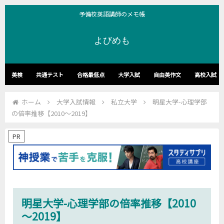
予備校英語講師のメモ帳
よびめも
英検
共通テスト
合格最低点
大学入試
自由英作文
高校入試
ホーム
大学入試情報
私立大学
明星大学-心理学部
の倍率推移【2010～2019】
PR
明星大学-心理学部の倍率推移【2010
～2019】