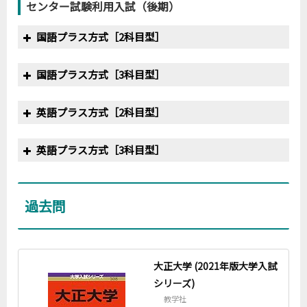
センター試験利用入試（後期）
2019
450
366
81.3%
2020
500
345
69.0%
2020
400
276
69.0%
国語プラス方式［2科目型］
年度
満点
合格最低点
得点率
国語プラス方式［3科目型］
2017
350
270
77.1%
2018
350
280
80.0%
年度
満点
合格最低点
得点率
英語プラス方式［2科目型］
2019
―
実施されず
―
2019
550
428
77.8%
2020
300
216
72.0%
2020
400
264
66.0%
年度
満点
合格最低点
得点率
英語プラス方式［3科目型］
2017
350
252
72.0%
2018
350
242
69.1%
年度
満点
合格最低点
得点率
2019
―
実施されず
―
2019
450
337
74.9%
過去問
2020
300
213
71.0%
2020
400
340
85.0%
大正大学 (2021年版大学入試
シリーズ)
教学社