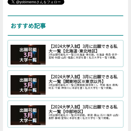
おすすめ記事
【2024大学入試】3月に出願できる私
大一覧【北海道･東北地区】
3月出願可能私大一覧(1)北海道･東北版。北海道･青森･岩手･
宮城･秋田･山形･福島に本部を置く私立大学を一覧で掲載。
【2024大学入試】3月に出願できる私
大一覧【関東地区※東京以外】
3月出願可能私大一覧(2)関東版(東京除く)。茨城･栃木･群馬･
埼玉･千葉･神奈川に本部を置く私立大学を一覧で掲載。
【2024大学入試】3月に出願できる私
大一覧【中部地区】
3月出願可能私大一覧(4)中部版。新潟･富山･石川･福井･山梨･
長野･静岡･愛知に本部を置く私立大学を一覧で掲載。