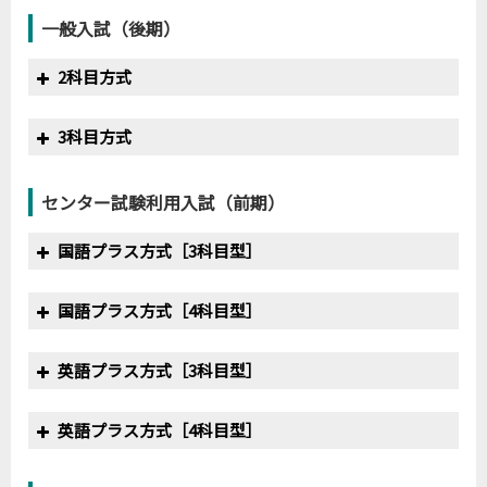
一般入試（後期）
2019
300
225
75.0%
2020
300
196
65.3%
2科目方式
年度
満点
合格最低点
得点率
3科目方式
2016
200
126
63.0%
2017
200
134
67.0%
年度
満点
合格最低点
得点率
センター試験利用入試（前期）
2018
200
143
71.5%
2019
300
215
71.7%
2019
―
実施されず
―
2020
300
194
64.7%
国語プラス方式［3科目型］
2020
200
138
69.0%
年度
満点
合格最低点
得点率
国語プラス方式［4科目型］
2017
550
370
67.3%
2018
550
351
63.8%
年度
満点
合格最低点
得点率
英語プラス方式［3科目型］
2019
550
427
77.6%
2020
500
325
65.0%
2020
400
280
70.0%
年度
満点
合格最低点
得点率
英語プラス方式［4科目型］
2017
450
302
67.1%
2018
450
291
64.7%
年度
満点
合格最低点
得点率