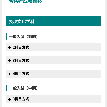
合格者成績推移
表現文化学科
一般入試（前期）
2科目方式
合格最低点
年度
満点
3科目方式
1日目
2日目
2016
200
127
124
合格最低点
年度
満点
4科目方式
2017
200
143
137
1日目
2日目
3日目
2018
200
131
123
2016
300
190
―
―
年度
満点
合格最低点
得点率
2019
200
157
―
一般入試（中期）
2017
300
194
―
―
2017
400
247
61.8%
2020
200
164
―
2018
300
201
―
―
2018
400
250
62.5%
3科目方式
2019
300
221
216
―
2019
400
268
67.0%
年度
満点
合格最低点
得点率
2020
300
231
207
215
2020
400
263
65.8%