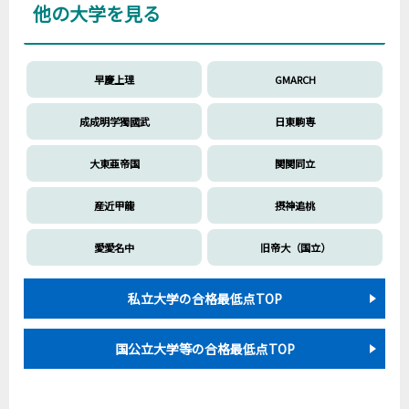
他の大学を見る
早慶上理
GMARCH
成成明学獨國武
日東駒専
大東亜帝国
関関同立
産近甲龍
摂神追桃
愛愛名中
旧帝大（国立）
私立大学の合格最低点TOP
国公立大学等の合格最低点TOP