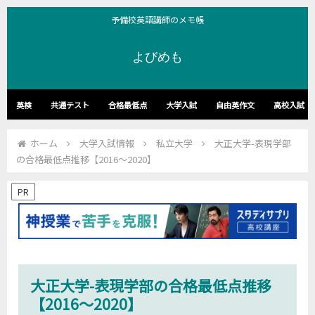
予備校英語講師のメモ帳
よびめも
英検
共通テスト
合格最低点
大学入試
自由英作文
高校入試
ホーム
大学入試情報
私立大学
大正大学-表現学部
の合格最低点推移【2016～2020】
PR
大正大学-表現学部の合格最低点推移
【2016～2020】