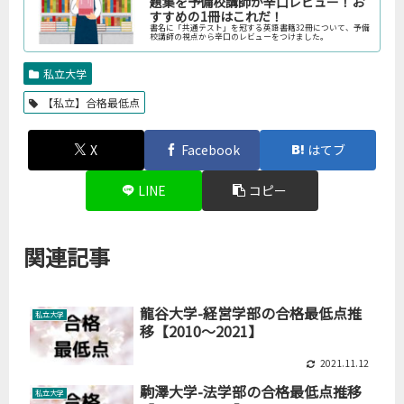
題集を予備校講師が辛口レビュー！お
すすめの1冊はこれだ！
書名に「共通テスト」を冠する英語書籍32冊について、予備
校講師の視点から辛口のレビューをつけました。
私立大学
【私立】合格最低点
X
Facebook
はてブ
LINE
コピー
関連記事
龍谷大学-経営学部の合格最低点推
私立大学
移【2010～2021】
2021.11.12
駒澤大学-法学部の合格最低点推移
私立大学