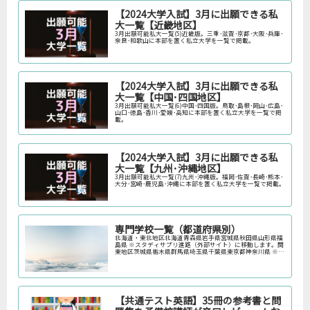
【2024大学入試】3月に出願できる私
大一覧【近畿地区】
3月出願可能私大一覧(5)近畿版。三重･滋賀･京都･大阪･兵庫･
奈良･和歌山に本部を置く私立大学を一覧で掲載。
【2024大学入試】3月に出願できる私
大一覧【中国･四国地区】
3月出願可能私大一覧(6)中国･四国版。鳥取･島根･岡山･広島･
山口･徳島･香川･愛媛･高知に本部を置く私立大学を一覧で掲
載。
【2024大学入試】3月に出願できる私
大一覧【九州･沖縄地区】
3月出願可能私大一覧(7)九州･沖縄版。福岡･佐賀･長崎･熊本･
大分･宮崎･鹿児島･沖縄に本部を置く私立大学を一覧で掲載。
専門学校一覧（都道府県別）
北海道・東北地区北海道青森県岩手県宮城県秋田県山形県福
島県 ※スタディサプリ進路（外部サイト）に移動します。関
東地区茨城県栃木県群馬県埼玉県千葉県東京都神奈川県 ※ス
タディサプリ進路（外部サイト）に移動します。中部地区新
潟県富山県石川県福井…
【共通テスト英語】35冊の参考書と問