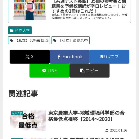
【共通テスト英語】35冊の参考書と問
題集を予備校講師が辛口レビュー！お
すすめの1冊はこれだ！
書名に「共通テスト」を冠する英語書籍32冊について、予備
校講師の視点から辛口のレビューをつけました。
私立大学
【私立】合格最低点
【私立】愛愛名中
X
Facebook
はてブ
LINE
コピー
関連記事
東京農業大学-地域環境科学部の合
私立大学
格最低点推移【2014～2020】
2021.01.16