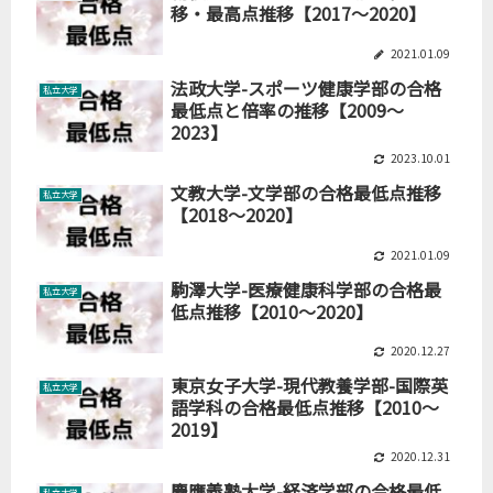
移・最高点推移【2017～2020】
2021.01.09
法政大学-スポーツ健康学部の合格
私立大学
最低点と倍率の推移【2009～
2023】
2023.10.01
文教大学-文学部の合格最低点推移
私立大学
【2018～2020】
2021.01.09
駒澤大学-医療健康科学部の合格最
私立大学
低点推移【2010～2020】
2020.12.27
東京女子大学-現代教養学部-国際英
私立大学
語学科の合格最低点推移【2010～
2019】
2020.12.31
慶應義塾大学-経済学部の合格最低
私立大学