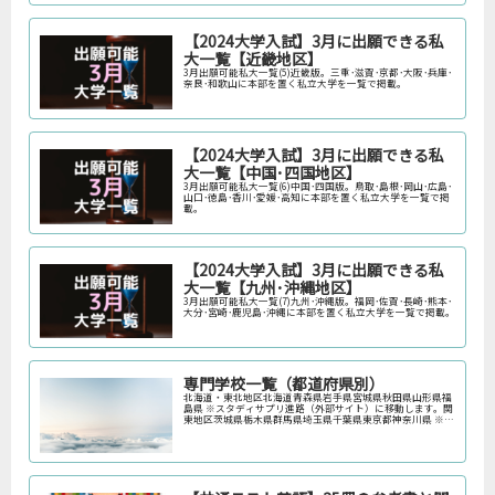
【2024大学入試】3月に出願できる私
大一覧【近畿地区】
3月出願可能私大一覧(5)近畿版。三重･滋賀･京都･大阪･兵庫･
奈良･和歌山に本部を置く私立大学を一覧で掲載。
【2024大学入試】3月に出願できる私
大一覧【中国･四国地区】
3月出願可能私大一覧(6)中国･四国版。鳥取･島根･岡山･広島･
山口･徳島･香川･愛媛･高知に本部を置く私立大学を一覧で掲
載。
【2024大学入試】3月に出願できる私
大一覧【九州･沖縄地区】
3月出願可能私大一覧(7)九州･沖縄版。福岡･佐賀･長崎･熊本･
大分･宮崎･鹿児島･沖縄に本部を置く私立大学を一覧で掲載。
専門学校一覧（都道府県別）
北海道・東北地区北海道青森県岩手県宮城県秋田県山形県福
島県 ※スタディサプリ進路（外部サイト）に移動します。関
東地区茨城県栃木県群馬県埼玉県千葉県東京都神奈川県 ※ス
タディサプリ進路（外部サイト）に移動します。中部地区新
潟県富山県石川県福井…