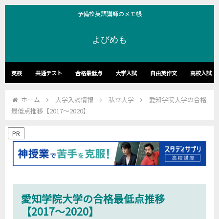
予備校英語講師のメモ帳
よびめも
英検
共通テスト
合格最低点
大学入試
自由英作文
高校入試
ホーム
大学入試情報
私立大学
愛知学院大学の合格
最低点推移【2017～2020】
PR
愛知学院大学の合格最低点推移
【2017～2020】