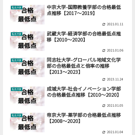
中京大学-国際教養学部の合格最低
私立大学
点推移【2017～2019】
2021.01.11
武蔵大学-経済学部の合格最低点推
私立大学
移【2010～2020】
2021.01.06
同志社大学-グローバル地域文化学
私立大学
部の合格最低点と倍率の推移
【2013～2023】
2023.11.24
成城大学-社会イノベーション学部
私立大学
の合格最低点推移【2010～2020】
2021.01.05
帝京大学-薬学部の合格最低点推移
私立大学
【2008～2020】
2021.01.04