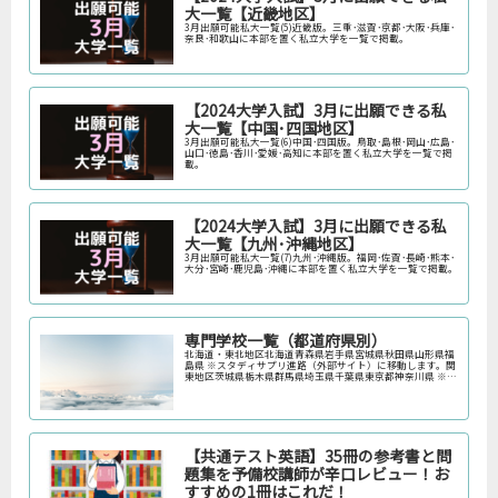
大一覧【近畿地区】
3月出願可能私大一覧(5)近畿版。三重･滋賀･京都･大阪･兵庫･
奈良･和歌山に本部を置く私立大学を一覧で掲載。
【2024大学入試】3月に出願できる私
大一覧【中国･四国地区】
3月出願可能私大一覧(6)中国･四国版。鳥取･島根･岡山･広島･
山口･徳島･香川･愛媛･高知に本部を置く私立大学を一覧で掲
載。
【2024大学入試】3月に出願できる私
大一覧【九州･沖縄地区】
3月出願可能私大一覧(7)九州･沖縄版。福岡･佐賀･長崎･熊本･
大分･宮崎･鹿児島･沖縄に本部を置く私立大学を一覧で掲載。
専門学校一覧（都道府県別）
北海道・東北地区北海道青森県岩手県宮城県秋田県山形県福
島県 ※スタディサプリ進路（外部サイト）に移動します。関
東地区茨城県栃木県群馬県埼玉県千葉県東京都神奈川県 ※ス
タディサプリ進路（外部サイト）に移動します。中部地区新
潟県富山県石川県福井…
【共通テスト英語】35冊の参考書と問
題集を予備校講師が辛口レビュー！お
すすめの1冊はこれだ！