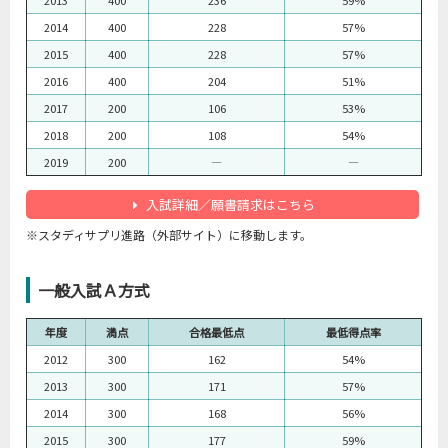
2013
400
236
59%
2014
400
228
57%
2015
400
228
57%
2016
400
204
51%
2017
200
106
53%
2018
200
108
54%
2019
200
―
―
入試詳細／願書請求はこちら
※スタディサプリ進路（外部サイト）に移動します。
一般入試Ａ方式
年度
満点
合格最低点
最低得点率
2012
300
162
54%
2013
300
171
57%
2014
300
168
56%
2015
300
177
59%