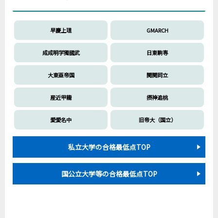
早慶上理
GMARCH
成成明学獨國武
日東駒専
大東亜帝国
関関同立
産近甲龍
摂神追桃
愛愛名中
旧帝大（国立）
私立大学の合格最低点TOP
国公立大学等の合格最低点TOP