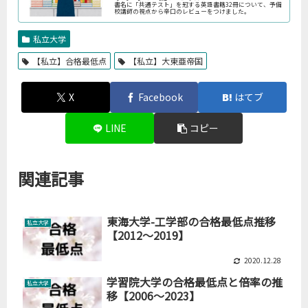
書名に「共通テスト」を冠する英語書籍32冊について、予備
校講師の視点から辛口のレビューをつけました。
私立大学
【私立】合格最低点
【私立】大東亜帝国
X
Facebook
はてブ
LINE
コピー
関連記事
東海大学-工学部の合格最低点推移
私立大学
【2012～2019】
2020.12.28
学習院大学の合格最低点と倍率の推
私立大学
移【2006～2023】