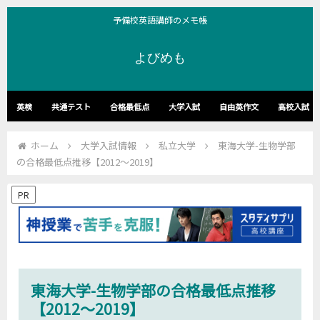
予備校英語講師のメモ帳
よびめも
英検
共通テスト
合格最低点
大学入試
自由英作文
高校入試
ホーム
大学入試情報
私立大学
東海大学-生物学部
の合格最低点推移【2012～2019】
PR
東海大学-生物学部の合格最低点推移
【2012～2019】