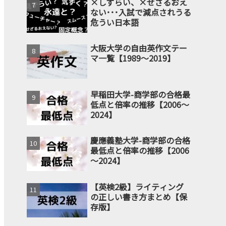
×しずらい、×せざるおえ
ない･･･入試で減点されうる
危うい日本語
大阪大学の自由英作文テー
マ一覧【1989～2019】
早稲田大学-商学部の合格最
低点と倍率の推移【2006～
2024】
慶應義塾大学-商学部の合格
最低点と倍率の推移【2006
～2024】
【英検2級】ライティング
の正しい書き方まとめ【保
存版】