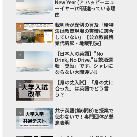
New Year (ア ハッピーニュ
ーイヤー)が間違っている理
由
裁判所が異例の言及「給特
法は教育現場の実情に適合
していない」【公立教員残
業代訴訟・地裁判決】
【日本人の英語】"No
Drink, No Drive."は飲酒運
転「奨励」です。シャレに
ならない大間違い!!
【身の丈入試】「身の丈に
合った」は英語でどう言
う？
共テ英語(第6問B)を授業で
使わないで！専門団体が懸
念表明