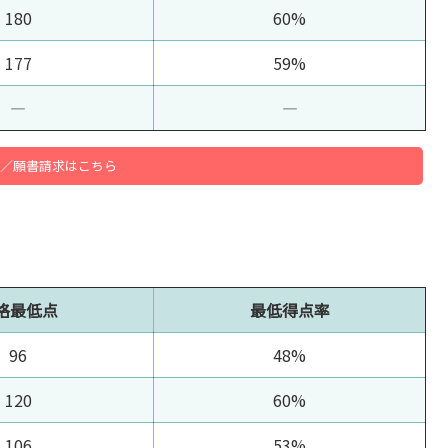
180
60%
177
59%
―
―
／願書請求はこちら
格最低点
最低得点率
96
48%
120
60%
106
53%