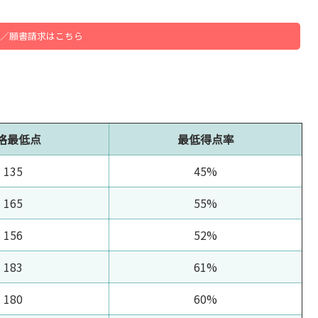
／願書請求はこちら
格最低点
最低得点率
135
45%
165
55%
156
52%
183
61%
180
60%