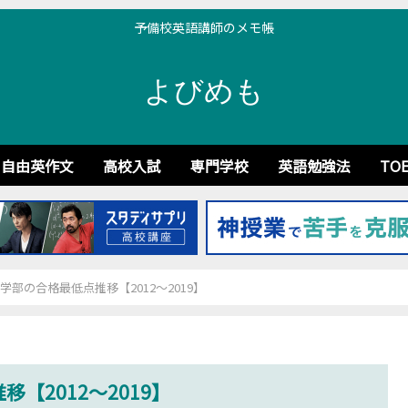
予備校英語講師のメモ帳
よびめも
自由英作文
高校入試
専門学校
英語勉強法
TOE
学部の合格最低点推移【2012～2019】
【2012～2019】