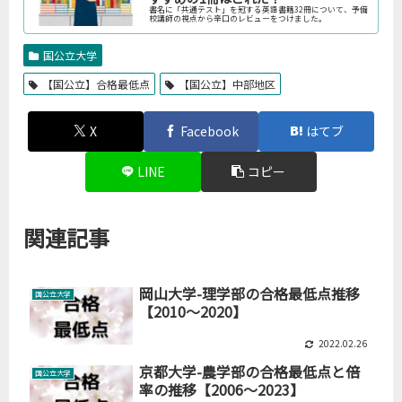
書名に「共通テスト」を冠する英語書籍32冊について、予備
校講師の視点から辛口のレビューをつけました。
国公立大学
【国公立】合格最低点
【国公立】中部地区
X
Facebook
はてブ
LINE
コピー
関連記事
岡山大学-理学部の合格最低点推移
国公立大学
【2010～2020】
2022.02.26
京都大学-農学部の合格最低点と倍
国公立大学
率の推移【2006～2023】