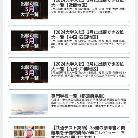
【2024大学入試】3月に出願できる私
大一覧【近畿地区】
3月出願可能私大一覧(5)近畿版。三重･滋賀･京都･大阪･兵庫･
奈良･和歌山に本部を置く私立大学を一覧で掲載。
【2024大学入試】3月に出願できる私
大一覧【中国･四国地区】
3月出願可能私大一覧(6)中国･四国版。鳥取･島根･岡山･広島･
山口･徳島･香川･愛媛･高知に本部を置く私立大学を一覧で掲
載。
【2024大学入試】3月に出願できる私
大一覧【九州･沖縄地区】
3月出願可能私大一覧(7)九州･沖縄版。福岡･佐賀･長崎･熊本･
大分･宮崎･鹿児島･沖縄に本部を置く私立大学を一覧で掲載。
専門学校一覧（都道府県別）
北海道・東北地区北海道青森県岩手県宮城県秋田県山形県福
島県 ※スタディサプリ進路（外部サイト）に移動します。関
東地区茨城県栃木県群馬県埼玉県千葉県東京都神奈川県 ※ス
タディサプリ進路（外部サイト）に移動します。中部地区新
潟県富山県石川県福井…
【共通テスト英語】35冊の参考書と問
題集を予備校講師が辛口レビュー！お
すすめの1冊はこれだ！