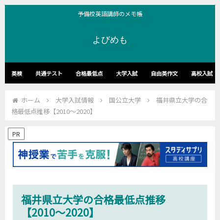
予備校英語講師のメモ帳
よびめも
英検
共通テスト
合格最低点
大学入試
自由英作文
高校入試
ホーム
大学入試情報
国公立大学
福井県立大学の合
格最低点推移【2010～2020】
PR
福井県立大学の合格最低点推移
【2010～2020】