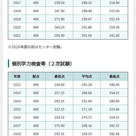
2017
400
259.50
288.13
316.40
2018
400
267.90
288.48
315.00
2019
400
275.90
299.67
332.30
2020
400
260.20
291.86
330.50
2021
400
265.90
301.05
341.60
※2020年度以前はセンター試験。
個別学力検査等（２次試験）
年度
配点
最低点
平均点
最高点
2012
400
244.00
291.28
340.00
2013
400
237.33
284.66
354.33
2014
400
283.33
332.69
386.66
2015
400
222.33
271.18
335.66
2016
400
239.33
279.73
334.33
2017
400
275.00
308.16
362.33
2018
400
293.33
326.30
382.66