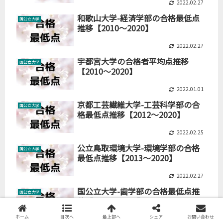
2022.02.27
和歌山大学-経済学部の合格最低点
国公立大学
推移【2010～2020】
2022.02.27
宇都宮大学の合格者平均点推移
国公立大学
【2010～2020】
2022.01.01
京都工芸繊維大学-工芸科学部の合
国公立大学
格最低点推移【2012～2020】
2022.02.25
公立鳥取環境大学-環境学部の合格
国公立大学
最低点推移【2013～2020】
2022.02.27
国公立大学-歯学部の合格最低点推
国公立大学
移【2006～2020】
ホーム
目次へ
最上部へ
シェア
お問い合わせ
2021.01.20