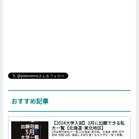
おすすめ記事
【2024大学入試】3月に出願できる私
大一覧【北海道･東北地区】
3月出願可能私大一覧(1)北海道･東北版。北海道･青森･岩手･
宮城･秋田･山形･福島に本部を置く私立大学を一覧で掲載。