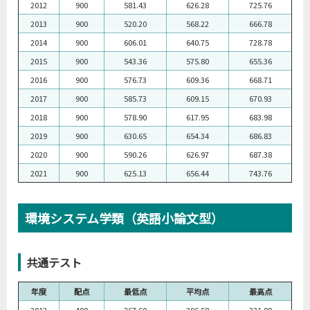
2012
900
581.43
626.28
725.76
2013
900
520.20
568.22
666.78
2014
900
606.01
640.75
728.78
2015
900
543.36
575.80
655.36
2016
900
576.73
609.36
668.71
2017
900
585.73
609.15
670.93
2018
900
578.90
617.95
683.98
2019
900
630.65
654.34
686.83
2020
900
590.26
626.97
687.38
2021
900
625.13
656.44
743.76
環境システム学類（英語小論文型）
共通テスト
年度
配点
最低点
平均点
最高点