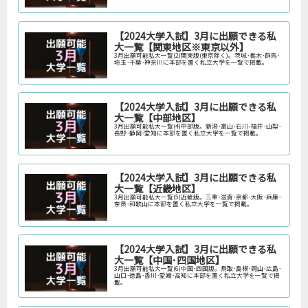
【2024大学入試】3月に出願できる私
大一覧【関東地区※東京以外】
3月出願可能私大一覧(2)関東版(東京除く)。茨城･栃木･群馬･
埼玉･千葉･神奈川に本部を置く私立大学を一覧で掲載。
【2024大学入試】3月に出願できる私
大一覧【中部地区】
3月出願可能私大一覧(4)中部版。新潟･富山･石川･福井･山梨･
長野･静岡･愛知に本部を置く私立大学を一覧で掲載。
【2024大学入試】3月に出願できる私
大一覧【近畿地区】
3月出願可能私大一覧(5)近畿版。三重･滋賀･京都･大阪･兵庫･
奈良･和歌山に本部を置く私立大学を一覧で掲載。
【2024大学入試】3月に出願できる私
大一覧【中国･四国地区】
3月出願可能私大一覧(6)中国･四国版。鳥取･島根･岡山･広島･
山口･徳島･香川･愛媛･高知に本部を置く私立大学を一覧で掲
載。