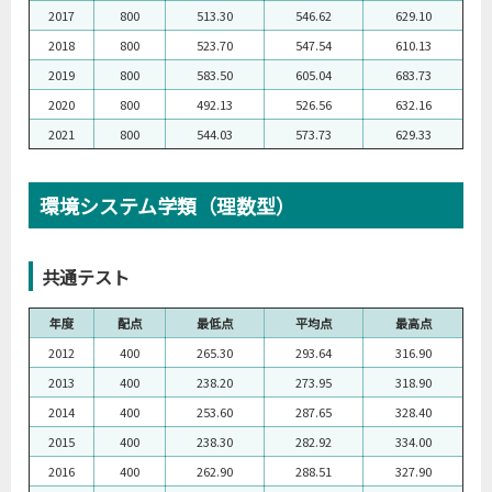
2017
800
513.30
546.62
629.10
2018
800
523.70
547.54
610.13
2019
800
583.50
605.04
683.73
2020
800
492.13
526.56
632.16
2021
800
544.03
573.73
629.33
環境システム学類（理数型）
共通テスト
年度
配点
最低点
平均点
最高点
2012
400
265.30
293.64
316.90
2013
400
238.20
273.95
318.90
2014
400
253.60
287.65
328.40
2015
400
238.30
282.92
334.00
2016
400
262.90
288.51
327.90