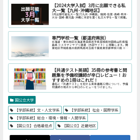
【2024大学入試】3月に出願できる私
大一覧【九州･沖縄地区】
3月出願可能私大一覧(7)九州･沖縄版。福岡･佐賀･長崎･熊本･
大分･宮崎･鹿児島･沖縄に本部を置く私立大学を一覧で掲載。
専門学校一覧（都道府県別）
北海道・東北地区北海道青森県岩手県宮城県秋田県山形県福
島県 ※スタディサプリ進路（外部サイト）に移動します。関
東地区茨城県栃木県群馬県埼玉県千葉県東京都神奈川県 ※ス
タディサプリ進路（外部サイト）に移動します。中部地区新
潟県富山県石川県福井…
【共通テスト英語】35冊の参考書と問
題集を予備校講師が辛口レビュー！お
すすめの1冊はこれだ！
書名に「共通テスト」を冠する英語書籍32冊について、予備
校講師の視点から辛口のレビューをつけました。
国公立大学
【学部系統】文・人文学系
【学部系統】社会・国際学系
【学部系統】総合・環境・情報・人間学系
【国公立】合格最低点
【国公立】近畿地区