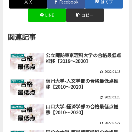
X
Facebook
はてブ
LINE
コピー
関連記事
公立諏訪東京理科大学の合格最低点
国公立大学
推移【2019～2020】
2022.01.13
信州大学-人文学部の合格最低点推
国公立大学
移【2010～2020】
2022.02.25
山口大学-経済学部の合格最低点推
国公立大学
移【2010～2020】
2022.02.27
国公立大学-医学部医学科の合格最