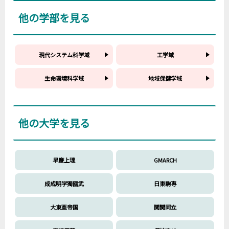
他の学部を見る
現代システム科学域
工学域
生命環境科学域
地域保健学域
他の大学を見る
早慶上理
GMARCH
成成明学獨國武
日東駒専
大東亜帝国
関関同立