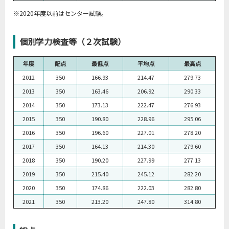
※2020年度以前はセンター試験。
個別学力検査等（２次試験）
年度
配点
最低点
平均点
最高点
2012
350
166.93
214.47
279.73
2013
350
163.46
206.92
290.33
2014
350
173.13
222.47
276.93
2015
350
190.80
228.96
295.06
2016
350
196.60
227.01
278.20
2017
350
164.13
214.30
279.60
2018
350
190.20
227.99
277.13
2019
350
215.40
245.12
282.20
2020
350
174.86
222.03
282.80
2021
350
213.20
247.80
314.80