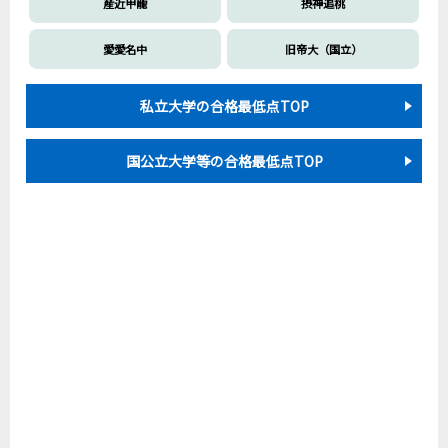
産近甲龍
摂神追桃
愛愛名中
旧帝大（国立）
私立大学の合格最低点TOP
国公立大学等の合格最低点TOP