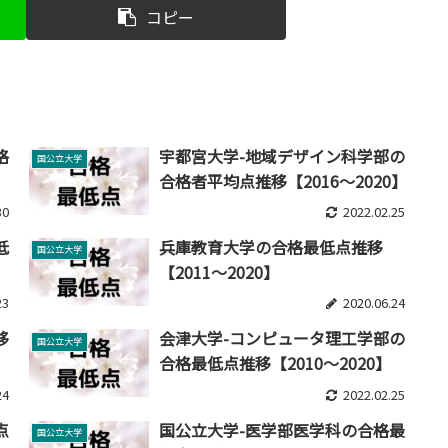
コピー
格
宇都宮大学-地域デザイン科学部の
国公立大学
合格者平均点推移【2016～2020】
30
2022.02.25
低
兵庫教育大学の合格最低点推移
国公立大学
【2011～2020】
23
2020.06.24
移
会津大学-コンピュータ理工学部の
国公立大学
合格最低点推移【2010～2020】
24
2022.02.25
点
国公立大学-医学部医学科の合格最
国公立大学