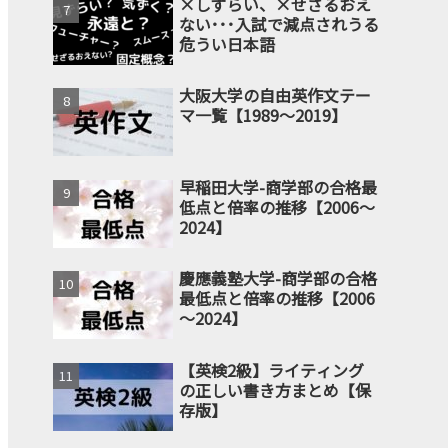
×しずらい、×せざるおえ
ない･･･入試で減点されうる
危うい日本語
大阪大学の自由英作文テー
マ一覧【1989～2019】
早稲田大学-商学部の合格最
低点と倍率の推移【2006～
2024】
慶應義塾大学-商学部の合格
最低点と倍率の推移【2006
～2024】
【英検2級】ライティング
の正しい書き方まとめ【保
存版】