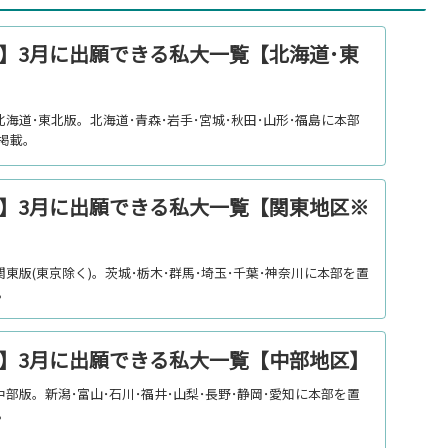
試】3月に出願できる私大一覧【北海道･東
北海道･東北版。北海道･青森･岩手･宮城･秋田･山形･福島に本部
掲載。
入試】3月に出願できる私大一覧【関東地区※
関東版(東京除く)。茨城･栃木･群馬･埼玉･千葉･神奈川に本部を置
。
入試】3月に出願できる私大一覧【中部地区】
中部版。新潟･富山･石川･福井･山梨･長野･静岡･愛知に本部を置
。