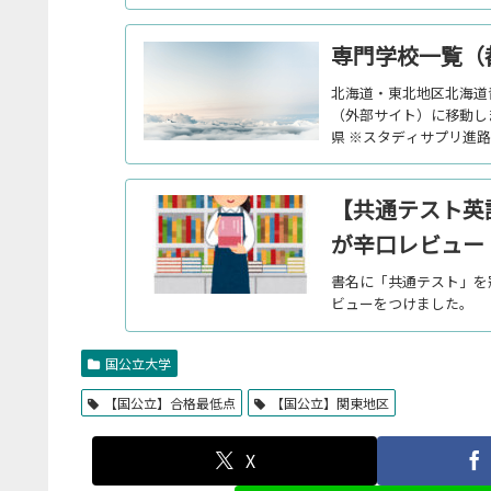
専門学校一覧（
北海道・東北地区北海道
（外部サイト）に移動し
県 ※スタディサプリ進
井…
【共通テスト英
が辛口レビュー
書名に「共通テスト」を
ビューをつけました。
国公立大学
【国公立】合格最低点
【国公立】関東地区
X