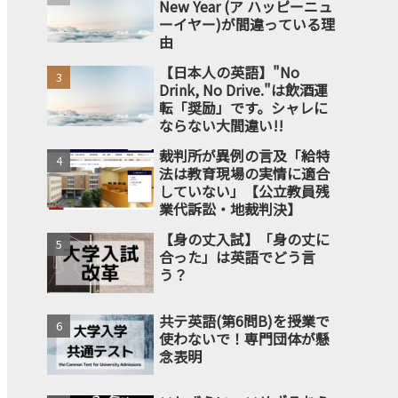
New Year (ア ハッピーニュ
ーイヤー)が間違っている理
由
【日本人の英語】"No
Drink, No Drive."は飲酒運
転「奨励」です。シャレに
ならない大間違い!!
裁判所が異例の言及「給特
法は教育現場の実情に適合
していない」【公立教員残
業代訴訟・地裁判決】
【身の丈入試】「身の丈に
合った」は英語でどう言
う？
共テ英語(第6問B)を授業で
使わないで！専門団体が懸
念表明