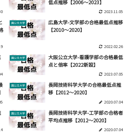
低点推移【2006～2023】
30
2023.11.05
と
広島大学-文学部の合格最低点推移
国公立大学
格
【2010～2020】
19
2022.02.26
点
大阪公立大学-看護学部の合格最低
国公立大学
点と倍率【2022新設】
04
2023.07.05
最
長岡技術科学大学の合格最低点推
国公立大学
】
移【2012～2020】
05
2020.07.04
推
長岡技術科学大学-工学部の合格者
国公立大学
平均点推移【2012～2020】
14
2020.07.04