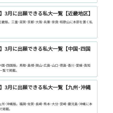
入試】3月に出願できる私大一覧【近畿地区】
)近畿版。三重･滋賀･京都･大阪･兵庫･奈良･和歌山に本部を置く私
試】3月に出願できる私大一覧【中国･四国
中国･四国版。鳥取･島根･岡山･広島･山口･徳島･香川･愛媛･高知
一覧で掲載。
試】3月に出願できる私大一覧【九州･沖縄
九州･沖縄版。福岡･佐賀･長崎･熊本･大分･宮崎･鹿児島･沖縄に本
で掲載。