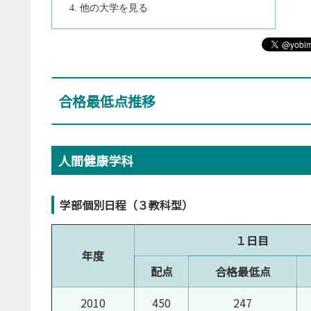
他の大学を見る
合格最低点推移
人間健康学科
学部個別日程（３教科型）
１日目
年度
配点
合格最低点
2010
450
247