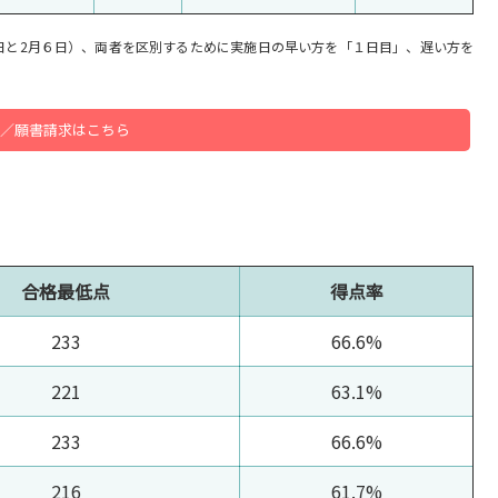
日と2月６日）、両者を区別するために実施日の早い方を「１日目」、遅い方を
／願書請求はこちら
合格最低点
得点率
233
66.6%
221
63.1%
233
66.6%
216
61.7%