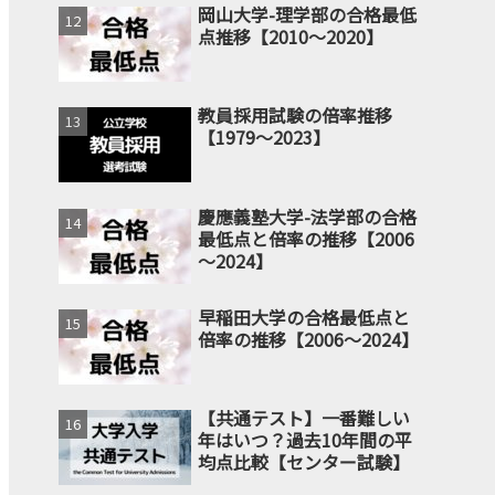
岡山大学-理学部の合格最低
点推移【2010～2020】
教員採用試験の倍率推移
【1979～2023】
慶應義塾大学-法学部の合格
最低点と倍率の推移【2006
～2024】
早稲田大学の合格最低点と
倍率の推移【2006～2024】
【共通テスト】一番難しい
年はいつ？過去10年間の平
均点比較【センター試験】