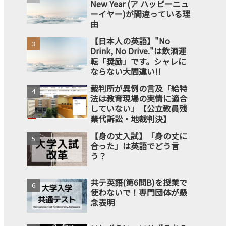
New Year (ア ハッピーニュ
ーイヤー)が間違っている理
由
【日本人の英語】"No
Drink, No Drive."は飲酒運
転「奨励」です。シャレに
ならない大間違い!!
裁判所が異例の言及「給特
法は教育現場の実情に適合
していない」【公立教員残
業代訴訟・地裁判決】
【身の丈入試】「身の丈に
合った」は英語でどう言
う？
共テ英語(第6問B)を授業で
使わないで！専門団体が懸
念表明