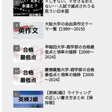
×しずらい、×せざるおえ
ない･･･入試で減点されうる
危うい日本語
大阪大学の自由英作文テー
マ一覧【1989～2019】
早稲田大学-商学部の合格最
低点と倍率の推移【2006～
2024】
慶應義塾大学-商学部の合格
最低点と倍率の推移【2006
～2024】
【英検2級】ライティング
の正しい書き方まとめ【保
存版】