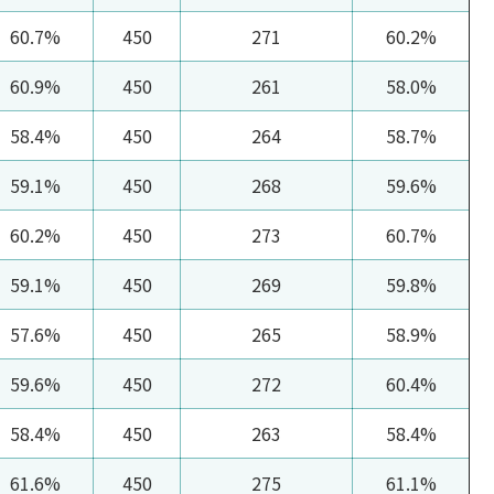
60.7%
450
271
60.2%
60.9%
450
261
58.0%
58.4%
450
264
58.7%
59.1%
450
268
59.6%
60.2%
450
273
60.7%
59.1%
450
269
59.8%
57.6%
450
265
58.9%
59.6%
450
272
60.4%
58.4%
450
263
58.4%
61.6%
450
275
61.1%