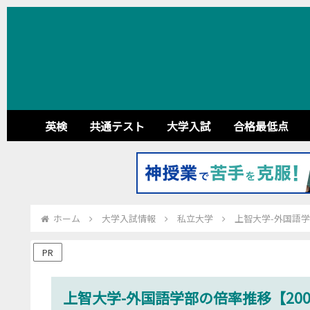
英検
共通テスト
大学入試
合格最低点
ホーム
大学入試情報
私立大学
上智大学-外国語学部
PR
上智大学-外国語学部の倍率推移【2006