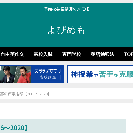
予備校英語講師のメモ帳
よびめも
自由英作文
高校入試
専門学校
英語勉強法
TOE
の倍率推移【2006～2020】
～2020】