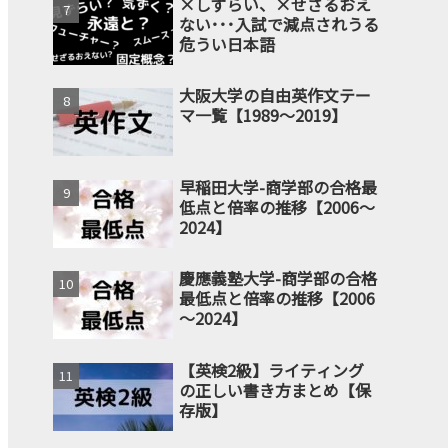
×しずらい、×せざるおえ
ない･･･入試で減点されうる
危うい日本語
大阪大学の自由英作文テー
マ一覧【1989～2019】
早稲田大学-商学部の合格最
低点と倍率の推移【2006～
2024】
慶應義塾大学-商学部の合格
最低点と倍率の推移【2006
～2024】
【英検2級】ライティング
の正しい書き方まとめ【保
存版】