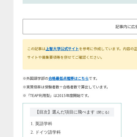
記事内に広
この記事は
上智大学公式サイト
を参考に作成しています。内容の
サイトや募集要項等を併せてご確認ください。
※外国語学部の
合格最低点推移はこちら
です。
※実質倍率は受験者数÷合格者数で算出しています。
※「TEAP利用型」は2015年度開始です。
【目次】選んだ項目に飛べます
英語学科
ドイツ語学科