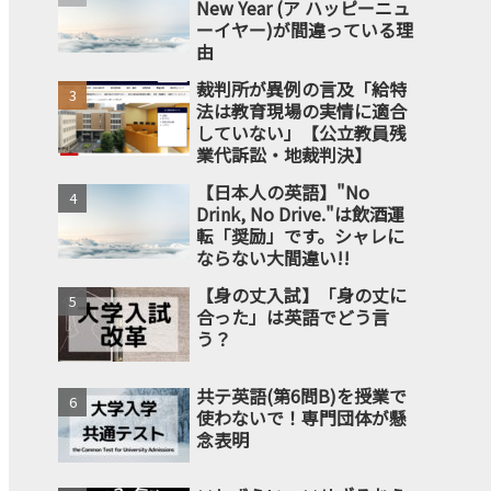
New Year (ア ハッピーニュ
ーイヤー)が間違っている理
由
裁判所が異例の言及「給特
法は教育現場の実情に適合
していない」【公立教員残
業代訴訟・地裁判決】
【日本人の英語】"No
Drink, No Drive."は飲酒運
転「奨励」です。シャレに
ならない大間違い!!
【身の丈入試】「身の丈に
合った」は英語でどう言
う？
共テ英語(第6問B)を授業で
使わないで！専門団体が懸
念表明