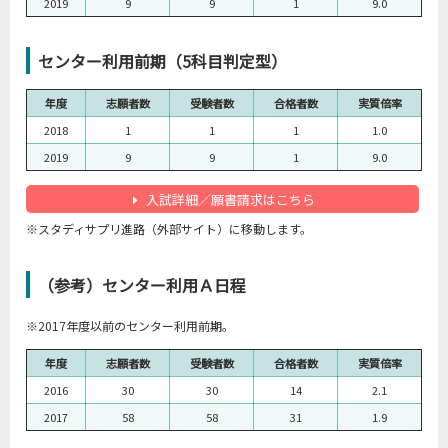
2019
9
9
1
9.0
センター利用前期（5科目判定型）
年度
志願者数
受験者数
合格者数
実質倍率
2018
1
1
1
1.0
2019
9
9
1
9.0
入試詳細／願書請求はこちら
※スタディサプリ進路（外部サイト）に移動します。
（参考）センター利用Ａ日程
※2017年度以前のセンター利用前期。
年度
志願者数
受験者数
合格者数
実質倍率
2016
30
30
14
2.1
2017
58
58
31
1.9