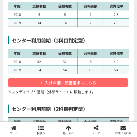
年度
志願者数
受験者数
合格者数
実質倍率
2018
5
5
2
2.5
2019
14
14
2
7.0
センター利用前期（1科目判定型）
年度
志願者数
受験者数
合格者数
実質倍率
2018
32
32
8
4.0
2019
54
54
10
5.4
入試詳細／願書請求はこちら
※スタディサプリ進路（外部サイト）に移動します。
センター利用前期（2科目判定型）
年度
志願者数
受験者数
合格者数
実質倍率
2018
34
34
3
11.3
ホーム
目次へ
最上部へ
シェア
お問い合わせ