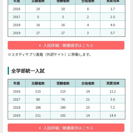
年度
志願者数
受験者数
合格者数
実質倍率
2016
10
10
6
1.7
2017
5
5
2
2.5
2018
16
16
4
4.0
2019
17
17
3
5.7
入試詳細／願書請求はこちら
※スタディサプリ進路（外部サイト）に移動します。
全学部統一入試
年度
志願者数
受験者数
合格者数
実質倍率
2016
215
213
19
11.2
2017
80
76
21
3.6
2018
186
180
25
7.2
2019
211
202
14
14.4
入試詳細／願書請求はこちら