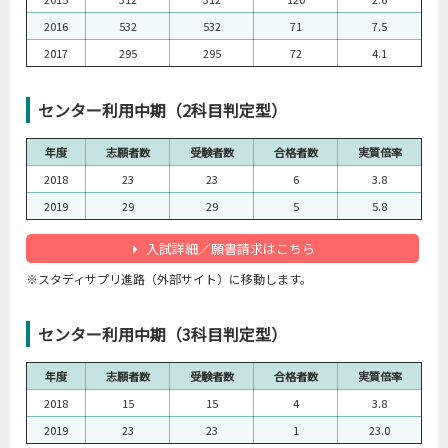
2016
532
532
71
7.5
2017
295
295
72
4.1
センター利用中期（2科目判定型）
年度
志願者数
受験者数
合格者数
実質倍率
2018
23
23
6
3.8
2019
29
29
5
5.8
入試詳細／願書請求はこちら
※スタディサプリ進路（外部サイト）に移動します。
センター利用中期（3科目判定型）
年度
志願者数
受験者数
合格者数
実質倍率
2018
15
15
4
3.8
2019
23
23
1
23.0