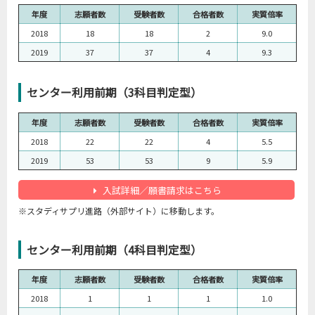
年度
志願者数
受験者数
合格者数
実質倍率
2018
18
18
2
9.0
2019
37
37
4
9.3
センター利用前期（3科目判定型）
年度
志願者数
受験者数
合格者数
実質倍率
2018
22
22
4
5.5
2019
53
53
9
5.9
入試詳細／願書請求はこちら
※スタディサプリ進路（外部サイト）に移動します。
センター利用前期（4科目判定型）
年度
志願者数
受験者数
合格者数
実質倍率
2018
1
1
1
1.0