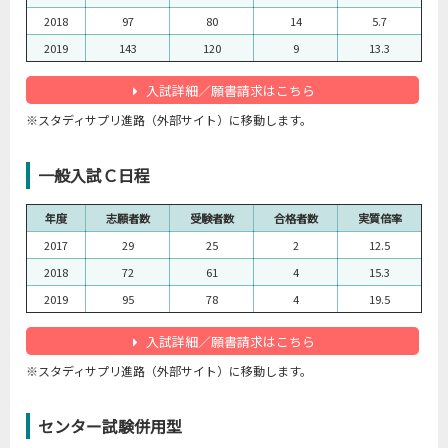
2018
97
80
14
5.7
2019
143
120
9
13.3
入試詳細／願書請求はこちら
※スタディサプリ進路（外部サイト）に移動します。
一般入試Ｃ日程
年度
志願者数
受験者数
合格者数
実質倍率
2017
29
25
2
12.5
2018
72
61
4
15.3
2019
95
78
4
19.5
入試詳細／願書請求はこちら
※スタディサプリ進路（外部サイト）に移動します。
センター試験併用型