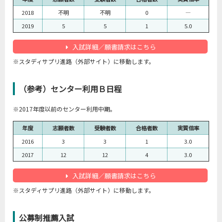
2018
不明
不明
0
―
2019
5
5
1
5.0
入試詳細／願書請求はこちら
※スタディサプリ進路（外部サイト）に移動します。
（参考）センター利用Ｂ日程
※2017年度以前のセンター利用中期。
年度
志願者数
受験者数
合格者数
実質倍率
2016
3
3
1
3.0
2017
12
12
4
3.0
入試詳細／願書請求はこちら
※スタディサプリ進路（外部サイト）に移動します。
公募制推薦入試