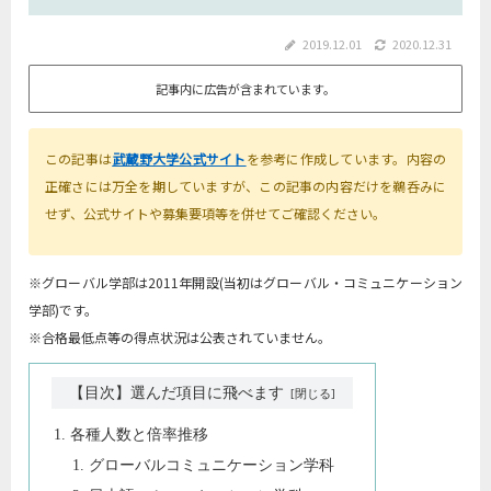
2019.12.01
2020.12.31
記事内に広告が含まれています。
この記事は
武蔵野大学公式サイト
を参考に作成しています。内容の
正確さには万全を期していますが、この記事の内容だけを鵜呑みに
せず、公式サイトや募集要項等を併せてご確認ください。
※グローバル学部は2011年開設(当初はグローバル・コミュニケーション
学部)です。
※合格最低点等の得点状況は公表されていません。
【目次】選んだ項目に飛べます
各種人数と倍率推移
グローバルコミュニケーション学科