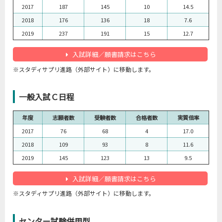
2017
187
145
10
14.5
2018
176
136
18
7.6
2019
237
191
15
12.7
入試詳細／願書請求はこちら
※スタディサプリ進路（外部サイト）に移動します。
一般入試Ｃ日程
年度
志願者数
受験者数
合格者数
実質倍率
2017
76
68
4
17.0
2018
109
93
8
11.6
2019
145
123
13
9.5
入試詳細／願書請求はこちら
※スタディサプリ進路（外部サイト）に移動します。
センター試験併用型