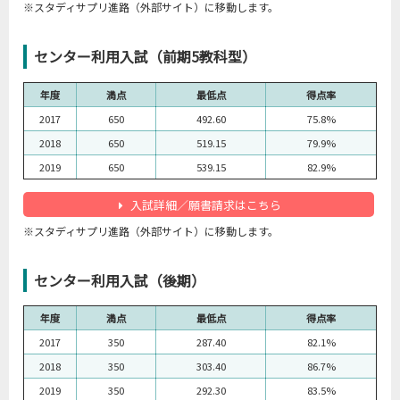
※スタディサプリ進路（外部サイト）に移動します。
センター利用入試（前期5教科型）
年度
満点
最低点
得点率
2017
650
492.60
75.8%
2018
650
519.15
79.9%
2019
650
539.15
82.9%
入試詳細／願書請求はこちら
※スタディサプリ進路（外部サイト）に移動します。
センター利用入試（後期）
年度
満点
最低点
得点率
2017
350
287.40
82.1%
2018
350
303.40
86.7%
2019
350
292.30
83.5%