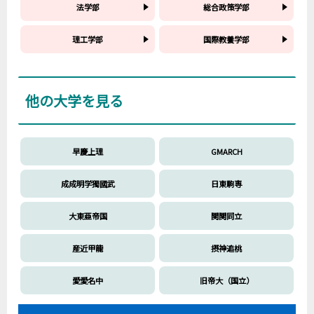
法学部
総合政策学部
理工学部
国際教養学部
他の大学を見る
早慶上理
GMARCH
成成明学獨國武
日東駒専
大東亜帝国
関関同立
産近甲龍
摂神追桃
愛愛名中
旧帝大（国立）