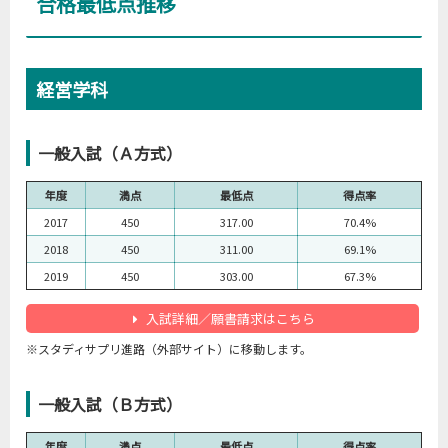
合格最低点推移
経営学科
一般入試（Ａ方式）
年度
満点
最低点
得点率
2017
450
317.00
70.4%
2018
450
311.00
69.1%
2019
450
303.00
67.3%
入試詳細／願書請求はこちら
※スタディサプリ進路（外部サイト）に移動します。
一般入試（Ｂ方式）
年度
満点
最低点
得点率