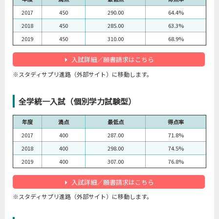
2017
450
290.00
64.4%
2018
450
285.00
63.3%
2019
450
310.00
68.9%
入試詳細／願書請求はこちら
※スタディサプリ進路（外部サイト）に移動します。
全学統一入試（個別学力試験型）
年度
満点
最低点
得点率
2017
400
287.00
71.8%
2018
400
298.00
74.5%
2019
400
307.00
76.8%
入試詳細／願書請求はこちら
※スタディサプリ進路（外部サイト）に移動します。