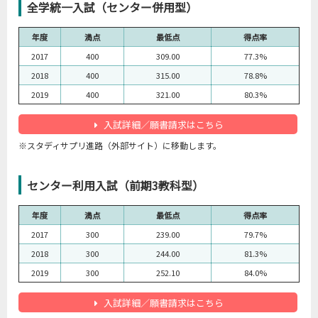
全学統一入試（センター併用型）
年度
満点
最低点
得点率
2017
400
309.00
77.3%
2018
400
315.00
78.8%
2019
400
321.00
80.3%
入試詳細／願書請求はこちら
※スタディサプリ進路（外部サイト）に移動します。
センター利用入試（前期3教科型）
年度
満点
最低点
得点率
2017
300
239.00
79.7%
2018
300
244.00
81.3%
2019
300
252.10
84.0%
入試詳細／願書請求はこちら