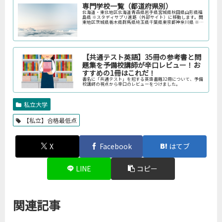
専門学校一覧（都道府県別）
北海道・東北地区北海道青森県岩手県宮城県秋田県山形県福
島県 ※スタディサプリ進路（外部サイト）に移動します。関
東地区茨城県栃木県群馬県埼玉県千葉県東京都神奈川県 ※ス
タディサプリ進路（外部サイト）に移動します。中部地区新
潟県富山県石川県福井…
【共通テスト英語】35冊の参考書と問
題集を予備校講師が辛口レビュー！お
すすめの1冊はこれだ！
書名に「共通テスト」を冠する英語書籍32冊について、予備
校講師の視点から辛口のレビューをつけました。
私立大学
【私立】合格最低点
X
Facebook
はてブ
LINE
コピー
関連記事