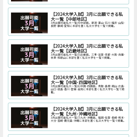
【2024大学入試】3月に出願できる私
大一覧【中部地区】
3月出願可能私大一覧(4)中部版。新潟･富山･石川･福井･山梨･
長野･静岡･愛知に本部を置く私立大学を一覧で掲載。
【2024大学入試】3月に出願できる私
大一覧【近畿地区】
3月出願可能私大一覧(5)近畿版。三重･滋賀･京都･大阪･兵庫･
奈良･和歌山に本部を置く私立大学を一覧で掲載。
【2024大学入試】3月に出願できる私
大一覧【中国･四国地区】
3月出願可能私大一覧(6)中国･四国版。鳥取･島根･岡山･広島･
山口･徳島･香川･愛媛･高知に本部を置く私立大学を一覧で掲
載。
【2024大学入試】3月に出願できる私
大一覧【九州･沖縄地区】
3月出願可能私大一覧(7)九州･沖縄版。福岡･佐賀･長崎･熊本･
大分･宮崎･鹿児島･沖縄に本部を置く私立大学を一覧で掲載。