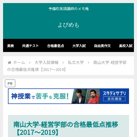
予備校英語講師のメモ帳
よびめも
英検
共通テスト
合格最低点
大学入試
自由英作文
高校入試
ホーム
大学入試情報
私立大学
南山大学-経営学部
の合格最低点推移【2017～2019】
PR
南山大学-経営学部の合格最低点推移
【2017～2019】