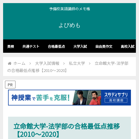
予備校英語講師のメモ帳
よびめも
英検
共通テスト
合格最低点
大学入試
自由英作文
高校入試
ホーム
大学入試情報
私立大学
立命館大学-法学部
の合格最低点推移【2010～2020】
PR
立命館大学-法学部の合格最低点推移
【2010～2020】