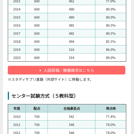
2013
600
462
77.0%
2014
600
480
80.0%
2015
600
480
80.0%
2016
600
483
80.5%
2017
600
482
80.3%
2018
600
494
82.3%
2019
600
516
86.0%
2020
600
534
89.0%
入試詳細／願書請求はこちら
※スタディサプリ進路（外部サイト）に移動します。
センター試験方式（５教科型）
年度
配点
合格最低点
得点率
2010
700
542
77.4%
2011
700
546
78.0%
2012
700
546
78.0%