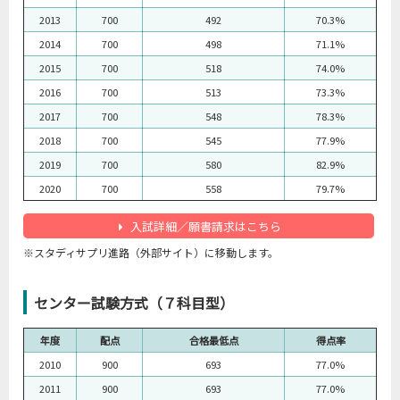
2013
700
492
70.3%
2014
700
498
71.1%
2015
700
518
74.0%
2016
700
513
73.3%
2017
700
548
78.3%
2018
700
545
77.9%
2019
700
580
82.9%
2020
700
558
79.7%
入試詳細／願書請求はこちら
※スタディサプリ進路（外部サイト）に移動します。
センター試験方式（７科目型）
年度
配点
合格最低点
得点率
2010
900
693
77.0%
2011
900
693
77.0%