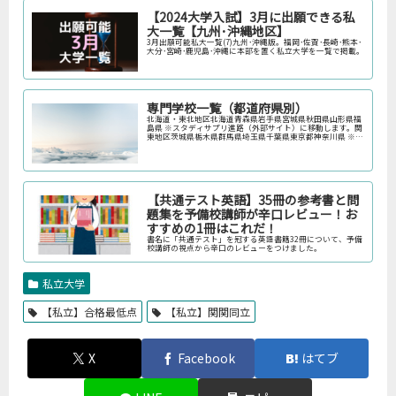
【2024大学入試】3月に出願できる私
大一覧【九州･沖縄地区】
3月出願可能私大一覧(7)九州･沖縄版。福岡･佐賀･長崎･熊本･
大分･宮崎･鹿児島･沖縄に本部を置く私立大学を一覧で掲載。
専門学校一覧（都道府県別）
北海道・東北地区北海道青森県岩手県宮城県秋田県山形県福
島県 ※スタディサプリ進路（外部サイト）に移動します。関
東地区茨城県栃木県群馬県埼玉県千葉県東京都神奈川県 ※ス
タディサプリ進路（外部サイト）に移動します。中部地区新
潟県富山県石川県福井…
【共通テスト英語】35冊の参考書と問
題集を予備校講師が辛口レビュー！お
すすめの1冊はこれだ！
書名に「共通テスト」を冠する英語書籍32冊について、予備
校講師の視点から辛口のレビューをつけました。
私立大学
【私立】合格最低点
【私立】関関同立
X
Facebook
はてブ