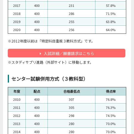
2017
400
231
57.8%
2018
400
286
71.5%
2019
400
255
63.8%
2020
400
256
64.0%
※2012年度以前は「特定科目重視３教科方式」です。
入試詳細／願書請求はこちら
※スタディサプリ進路（外部サイト）に移動します。
センター試験併用方式（３教科型）
年度
配点
合格最低点
得点率
2010
400
307
76.8%
2011
400
305
76.3%
2012
400
298
74.5%
2013
400
280
70.0%
2014
400
280
70.0%