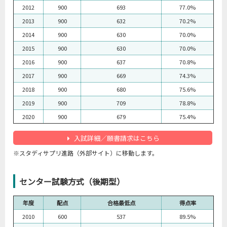
2012
900
693
77.0%
2013
900
632
70.2%
2014
900
630
70.0%
2015
900
630
70.0%
2016
900
637
70.8%
2017
900
669
74.3%
2018
900
680
75.6%
2019
900
709
78.8%
2020
900
679
75.4%
入試詳細／願書請求はこちら
※スタディサプリ進路（外部サイト）に移動します。
センター試験方式（後期型）
年度
配点
合格最低点
得点率
2010
600
537
89.5%