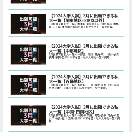
【2024大学入試】3月に出願できる私
大一覧【関東地区※東京以外】
3月出願可能私大一覧(2)関東版(東京除く)。茨城･栃木･群馬･
埼玉･千葉･神奈川に本部を置く私立大学を一覧で掲載。
【2024大学入試】3月に出願できる私
大一覧【中部地区】
3月出願可能私大一覧(4)中部版。新潟･富山･石川･福井･山梨･
長野･静岡･愛知に本部を置く私立大学を一覧で掲載。
【2024大学入試】3月に出願できる私
大一覧【近畿地区】
3月出願可能私大一覧(5)近畿版。三重･滋賀･京都･大阪･兵庫･
奈良･和歌山に本部を置く私立大学を一覧で掲載。
【2024大学入試】3月に出願できる私
大一覧【中国･四国地区】
3月出願可能私大一覧(6)中国･四国版。鳥取･島根･岡山･広島･
山口･徳島･香川･愛媛･高知に本部を置く私立大学を一覧で掲
載。