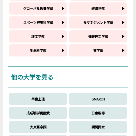
グローバル教養学部
経済学部
スポーツ健康科学部
食マネジメント学部
理工学部
情報理工学部
生命科学部
薬学部
他の大学を見る
早慶上理
GMARCH
成成明学獨國武
日東駒専
大東亜帝国
関関同立