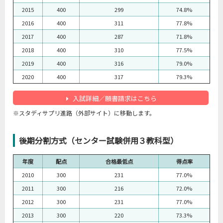
2015
400
299
74.8%
2016
400
311
77.8%
2017
400
287
71.8%
2018
400
310
77.5%
2019
400
316
79.0%
2020
400
317
79.3%
入試詳細／願書請求はこちら
※スタディサプリ進路（外部サイト）に移動します。
後期分割方式（センター試験併用３教科型）
年度
配点
合格最低点
得点率
2010
300
231
77.0%
2011
300
216
72.0%
2012
300
231
77.0%
2013
300
220
73.3%