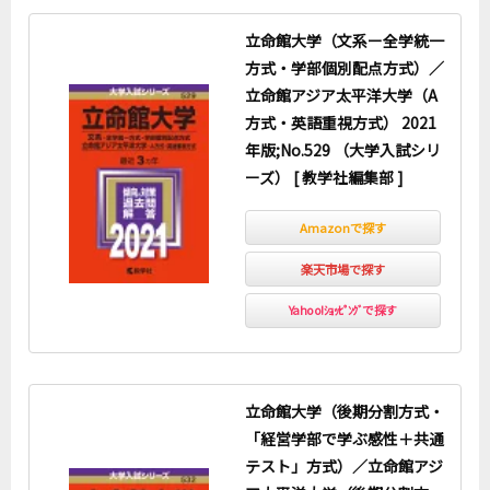
立命館大学（文系ー全学統一
方式・学部個別配点方式）／
立命館アジア太平洋大学（A
方式・英語重視方式） 2021
年版;No.529 （大学入試シリ
ーズ） [ 教学社編集部 ]
Amazonで探す
楽天市場で探す
Yahoo!ｼｮｯﾋﾟﾝｸﾞで探す
立命館大学（後期分割方式・
「経営学部で学ぶ感性＋共通
テスト」方式）／立命館アジ