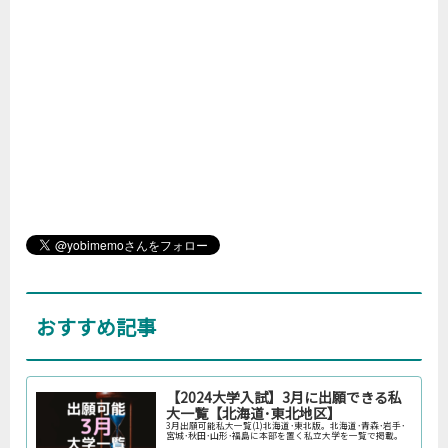
おすすめ記事
【2024大学入試】3月に出願できる私
大一覧【北海道･東北地区】
3月出願可能私大一覧(1)北海道･東北版。北海道･青森･岩手･
宮城･秋田･山形･福島に本部を置く私立大学を一覧で掲載。