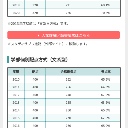
2019
320
221
69.1%
2020
320
226
70.6%
※2013年度以前は「文系Ａ方式」です。
入試詳細／願書請求はこちら
※スタディサプリ進路（外部サイト）に移動します。
学部個別配点方式（文系型）
年度
配点
合格最低点
得点率
2010
400
262
65.5%
2011
400
256
64.0%
2012
400
248
62.0%
2013
400
255
63.8%
2014
400
260
65.0%
2015
400
270
67.5%
2016
400
260
65.0%