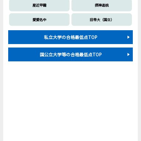
産近甲龍
摂神追桃
愛愛名中
旧帝大（国立）
私立大学の合格最低点TOP
国公立大学等の合格最低点TOP