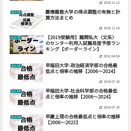
2020.12.23
慶應義塾大学の得点調整の有無と計
私立大学
算方法まとめ
2020.11.26
【2019受験用】難関私大〈文系〉
私立大学
のセンター利用入試難易度予想ラン
キング【ボーダーライン】
2022.04.06
早稲田大学-政治経済学部の合格最
私立大学
低点と倍率の推移【2006～2024】
2024.07.18
早稲田大学-社会科学部の合格最低
私立大学
点と倍率の推移【2006～2024】
2024.07.19
早慶上理の合格最低点と倍率の推移
私立大学
【2006～2023】