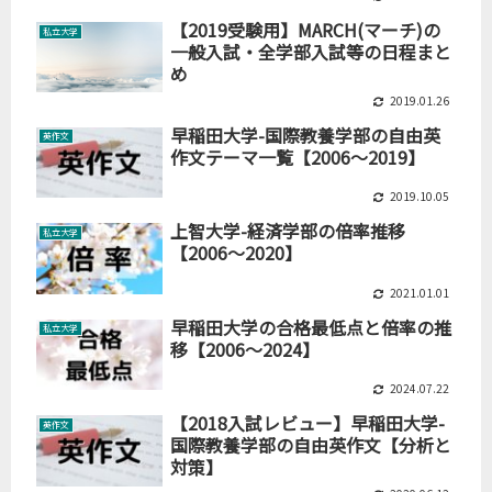
【2019受験用】MARCH(マーチ)の
私立大学
一般入試・全学部入試等の日程まと
め
2019.01.26
早稲田大学-国際教養学部の自由英
英作文
作文テーマ一覧【2006～2019】
2019.10.05
上智大学-経済学部の倍率推移
私立大学
【2006～2020】
2021.01.01
早稲田大学の合格最低点と倍率の推
私立大学
移【2006～2024】
2024.07.22
【2018入試レビュー】早稲田大学-
英作文
国際教養学部の自由英作文【分析と
対策】