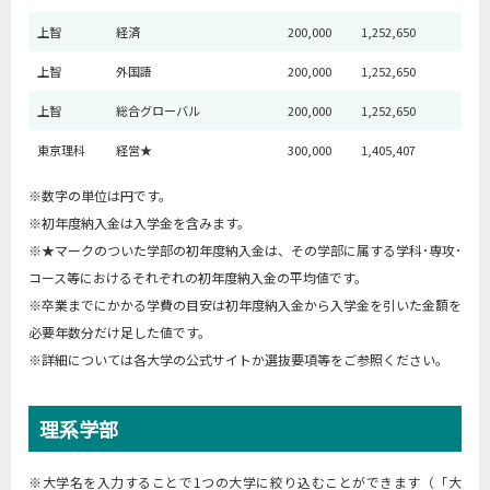
上智
経済
200,000
1,252,650
上智
外国語
200,000
1,252,650
上智
総合グローバル
200,000
1,252,650
東京理科
経営★
300,000
1,405,407
※数字の単位は円です。
※初年度納入金は入学金を含みます。
※★マークのついた学部の初年度納入金は、その学部に属する学科･専攻･
コース等におけるそれぞれの初年度納入金の平均値です。
※卒業までにかかる学費の目安は初年度納入金から入学金を引いた金額を
必要年数分だけ足した値です。
※詳細については各大学の公式サイトか選抜要項等をご参照ください。
理系学部
※大学名を入力することで1つの大学に絞り込むことができます（「大