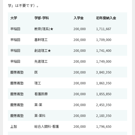
学」は不要です）。
大学
学部-学科
入学金
初年度納入金
早稲田
教育(理系)★
200,000
1,711,667
早稲田
基幹理工
200,000
1,709,000
早稲田
創造理工★
200,000
1,741,400
早稲田
先進理工
200,000
1,749,000
慶應義塾
医
200,000
3,843,350
慶應義塾
理工
200,000
1,863,350
慶應義塾
看護医療
200,000
1,855,850
慶應義塾
薬-薬
200,000
2,453,350
慶應義塾
薬-薬科
200,000
2,183,350
上智
総合人間科-看護
200,000
1,796,650