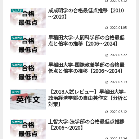
2020.06.12
成成明学の合格最低点推移【2010
私立大学
～2020】
2021.01.05
早稲田大学-人間科学部の合格最低
私立大学
点と倍率の推移【2006～2024】
2024.07.22
早稲田大学-国際教養学部の合格最
私立大学
低点と倍率の推移【2006～2024】
2024.07.19
【2018入試レビュー】早稲田大学-
英作文
政治経済学部の自由英作文【分析と
対策】
2020.06.12
上智大学-法学部の合格最低点推移
私立大学
【2006～2020】
2020.12.26