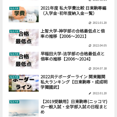
2021年度 私大学費比較 日東駒専編
私立大学
（入学金･初年度納入金一覧）
2021.01.20
上智大学-神学部の合格最低点と倍
私立大学
率の推移【2006～2021】
2022.04.05
早稲田大学-法学部の合格最低点と
私立大学
倍率の推移【2006～2024】
2024.07.18
2022共テボーダーライン 関東難関
私立大学
私大ランキング【日東駒専・成成明
学獨國武】
2022.01.20
【2019受験用】日東駒専(ニッコマ)
私立大学
の一般入試・全学部入試の日程まと
め