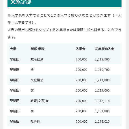
文系学部
※大学名を入力することで1つの大学に絞り込むことができます（「大
学」は不要です）。
※表の見出し部分をタップすると昇順または降順に並べ替えることができ
ます。
大学
学部-学科
入学金
初年度納入金
早稲田
政治経済
200,000
1,218,900
早稲田
法
200,000
1,170,700
早稲田
文化構想
200,000
1,213,000
早稲田
文
200,000
1,213,000
早稲田
教育(文系)★
200,000
1,177,718
早稲田
商
200,000
1,181,800
早稲田
社会科
200,000
1,178,010