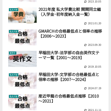
2023.10.05
2021年度 私大学費比較 関関同立編
私立大学
（入学金･初年度納入金一覧）
2021.01.20
GMARCHの合格最低点と倍率の推移
私立大学
【2006～2023】
2023.09.30
早稲田大学-法学部の自由英作文テ
英作文
ーマ一覧【2001～2019】
2019.10.05
早稲田大学-文学部の合格最低点と
私立大学
倍率の推移【2007～2024】
2024.07.19
産近甲龍の合格最低点推移【2010
私立大学
～2021】
2021.11.11