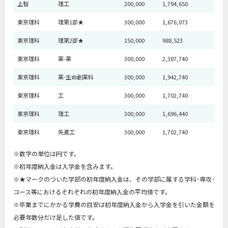
上智
理工
200,000
1,794,650
東京理科
理第1部★
300,000
1,676,073
東京理科
理第2部★
150,000
988,523
東京理科
薬-薬
300,000
2,387,740
東京理科
薬-生命創薬科
300,000
1,942,740
東京理科
工
300,000
1,702,740
東京理科
理工
300,000
1,696,440
東京理科
先進工
300,000
1,702,740
※数字の単位は円です。
※初年度納入金は入学金を含みます。
※★マークのついた学部の初年度納入金は、その学部に属する学科･専攻･
コース等におけるそれぞれの初年度納入金の平均値です。
※卒業までにかかる学費の目安は初年度納入金から入学金を引いた金額を
必要年数分だけ足した値です。