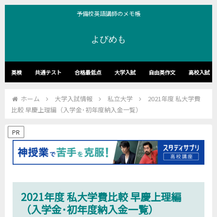
予備校英語講師のメモ帳
よびめも
英検
共通テスト
合格最低点
大学入試
自由英作文
高校入試
ホーム
大学入試情報
私立大学
2021年度 私大学費
比較 早慶上理編（入学金･初年度納入金一覧）
PR
2021年度 私大学費比較 早慶上理編
（入学金･初年度納入金一覧）