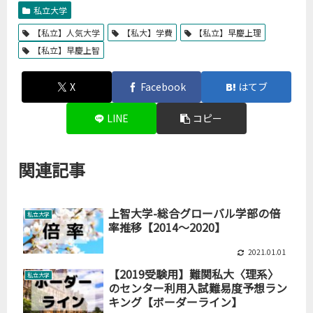
私立大学
【私立】人気大学
【私大】学費
【私立】早慶上理
【私立】早慶上智
X
Facebook
はてブ
LINE
コピー
関連記事
上智大学-総合グローバル学部の倍
私立大学
率推移【2014～2020】
2021.01.01
【2019受験用】難関私大〈理系〉
私立大学
のセンター利用入試難易度予想ラン
キング【ボーダーライン】