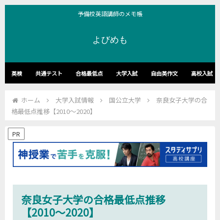
予備校英語講師のメモ帳
よびめも
英検
共通テスト
合格最低点
大学入試
自由英作文
高校入試
ホーム
大学入試情報
国公立大学
奈良女子大学の合
格最低点推移【2010～2020】
PR
奈良女子大学の合格最低点推移
【2010～2020】