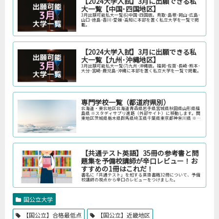
【2024大学入試】3月に出願できる私
大一覧【中国･四国地区】
3月出願可能私大一覧(6)中国･四国版。鳥取･島根･岡山･広島･
山口･徳島･香川･愛媛･高知に本部を置く私立大学を一覧で掲
載。
【2024大学入試】3月に出願できる私
大一覧【九州･沖縄地区】
3月出願可能私大一覧(7)九州･沖縄版。福岡･佐賀･長崎･熊本･
大分･宮崎･鹿児島･沖縄に本部を置く私立大学を一覧で掲載。
専門学校一覧（都道府県別）
北海道・東北地区北海道青森県岩手県宮城県秋田県山形県福
島県 ※スタディサプリ進路（外部サイト）に移動します。関
東地区茨城県栃木県群馬県埼玉県千葉県東京都神奈川県 ※ス
タディサプリ進路（外部サイト）に移動します。中部地区新
潟県富山県石川県福井…
【共通テスト英語】35冊の参考書と問
題集を予備校講師が辛口レビュー！お
すすめの1冊はこれだ！
書名に「共通テスト」を冠する英語書籍32冊について、予備
校講師の視点から辛口のレビューをつけました。
国公立大学
【国公立】合格最低点
【国公立】近畿地区