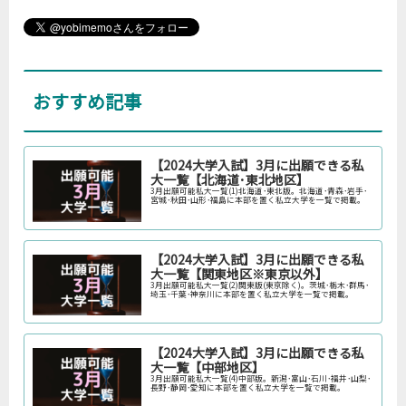
おすすめ記事
【2024大学入試】3月に出願できる私
大一覧【北海道･東北地区】
3月出願可能私大一覧(1)北海道･東北版。北海道･青森･岩手･
宮城･秋田･山形･福島に本部を置く私立大学を一覧で掲載。
【2024大学入試】3月に出願できる私
大一覧【関東地区※東京以外】
3月出願可能私大一覧(2)関東版(東京除く)。茨城･栃木･群馬･
埼玉･千葉･神奈川に本部を置く私立大学を一覧で掲載。
【2024大学入試】3月に出願できる私
大一覧【中部地区】
3月出願可能私大一覧(4)中部版。新潟･富山･石川･福井･山梨･
長野･静岡･愛知に本部を置く私立大学を一覧で掲載。