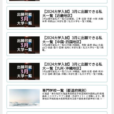
【2024大学入試】3月に出願できる私
大一覧【近畿地区】
3月出願可能私大一覧(5)近畿版。三重･滋賀･京都･大阪･兵庫･
奈良･和歌山に本部を置く私立大学を一覧で掲載。
【2024大学入試】3月に出願できる私
大一覧【中国･四国地区】
3月出願可能私大一覧(6)中国･四国版。鳥取･島根･岡山･広島･
山口･徳島･香川･愛媛･高知に本部を置く私立大学を一覧で掲
載。
【2024大学入試】3月に出願できる私
大一覧【九州･沖縄地区】
3月出願可能私大一覧(7)九州･沖縄版。福岡･佐賀･長崎･熊本･
大分･宮崎･鹿児島･沖縄に本部を置く私立大学を一覧で掲載。
専門学校一覧（都道府県別）
北海道・東北地区北海道青森県岩手県宮城県秋田県山形県福
島県 ※スタディサプリ進路（外部サイト）に移動します。関
東地区茨城県栃木県群馬県埼玉県千葉県東京都神奈川県 ※ス
タディサプリ進路（外部サイト）に移動します。中部地区新
潟県富山県石川県福井…