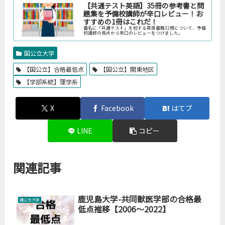
【共通テスト英語】35冊の参考書と問
題集を予備校講師が辛口レビュー！お
すすめの1冊はこれだ！
書名に「共通テスト」を冠する英語書籍32冊について、予備
校講師の視点から辛口のレビューをつけました。
国公立大学
【国公立】合格最低点
【国公立】関東地区
【学部系統】理学系
X
Facebook
はてブ
LINE
コピー
関連記事
鹿児島大学-共同獣医学部の合格最
国公立大学
低点推移【2006～2022】