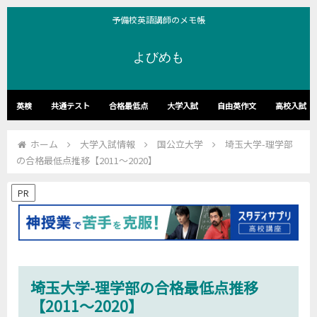
予備校英語講師のメモ帳
よびめも
英検
共通テスト
合格最低点
大学入試
自由英作文
高校入試
ホーム
大学入試情報
国公立大学
埼玉大学-理学部
の合格最低点推移【2011～2020】
PR
埼玉大学-理学部の合格最低点推移
【2011～2020】