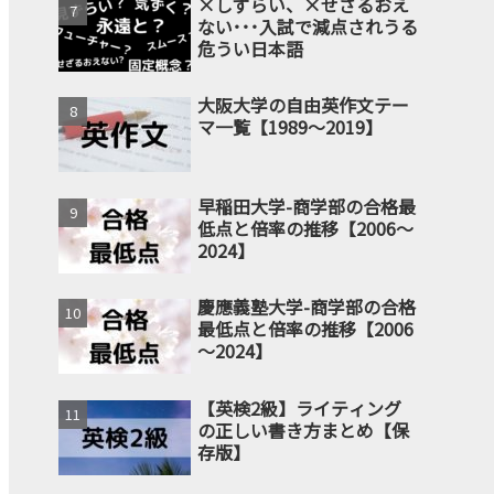
×しずらい、×せざるおえ
ない･･･入試で減点されうる
危うい日本語
大阪大学の自由英作文テー
マ一覧【1989～2019】
早稲田大学-商学部の合格最
低点と倍率の推移【2006～
2024】
慶應義塾大学-商学部の合格
最低点と倍率の推移【2006
～2024】
【英検2級】ライティング
の正しい書き方まとめ【保
存版】