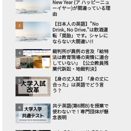
New Year (ア ハッピーニュ
ーイヤー)が間違っている理
由
【日本人の英語】"No
Drink, No Drive."は飲酒運
転「奨励」です。シャレに
ならない大間違い!!
裁判所が異例の言及「給特
法は教育現場の実情に適合
していない」【公立教員残
業代訴訟・地裁判決】
【身の丈入試】「身の丈に
合った」は英語でどう言
う？
共テ英語(第6問B)を授業で
使わないで！専門団体が懸
念表明