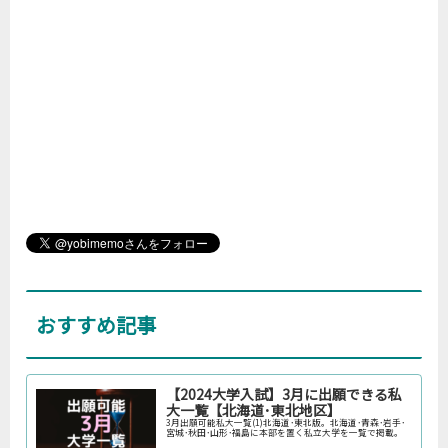
おすすめ記事
【2024大学入試】3月に出願できる私
大一覧【北海道･東北地区】
3月出願可能私大一覧(1)北海道･東北版。北海道･青森･岩手･
宮城･秋田･山形･福島に本部を置く私立大学を一覧で掲載。