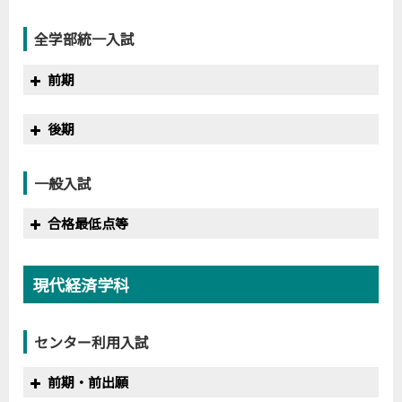
2020
400
314
78.5%
年度
満点
合格最低点
得点率
全学部統一入試
2019
200
188
94.0%
2020
200
152
76.0%
前期
年度
満点
合格最低点
得点率
後期
2019
200
127
63.5%
2020
200
158
79.0%
年度
満点
合格最低点
得点率
一般入試
2019
200
158
79.0%
2020
200
140
70.0%
合格最低点等
※
年度
満点
合格最低点
得点率
偏差値
2019
300
200
66.7%
165
現代経済学科
2020
300
205
68.3%
164.1
センター利用入試
前期・前出願