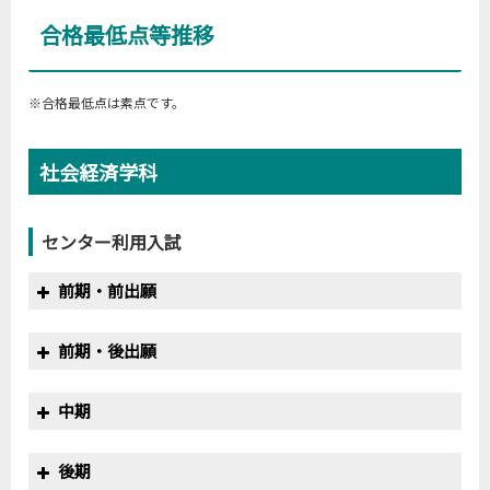
合格最低点等推移
※合格最低点は素点です。
社会経済学科
センター利用入試
前期・前出願
年度
満点
合格最低点
得点率
前期・後出願
2019
600
452
75.3%
2020
600
445
74.2%
年度
満点
合格最低点
得点率
中期
2019
600
446
74.3%
2020
800
579
72.4%
年度
満点
合格最低点
得点率
後期
2019
400
330
82.5%