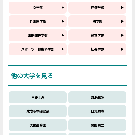
文学部
経済学部
外国語学部
法学部
国際関係学部
経営学部
スポーツ・健康科学部
社会学部
他の大学を見る
早慶上理
GMARCH
成成明学獨國武
日東駒専
大東亜帝国
関関同立