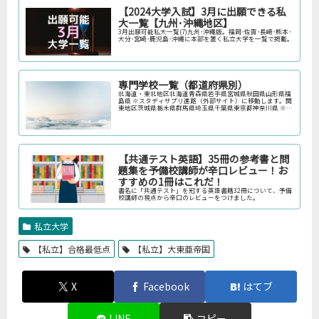
【2024大学入試】3月に出願できる私
大一覧【九州･沖縄地区】
3月出願可能私大一覧(7)九州･沖縄版。福岡･佐賀･長崎･熊本･
大分･宮崎･鹿児島･沖縄に本部を置く私立大学を一覧で掲載。
専門学校一覧（都道府県別）
北海道・東北地区北海道青森県岩手県宮城県秋田県山形県福
島県 ※スタディサプリ進路（外部サイト）に移動します。関
東地区茨城県栃木県群馬県埼玉県千葉県東京都神奈川県 ※ス
タディサプリ進路（外部サイト）に移動します。中部地区新
潟県富山県石川県福井…
【共通テスト英語】35冊の参考書と問
題集を予備校講師が辛口レビュー！お
すすめの1冊はこれだ！
書名に「共通テスト」を冠する英語書籍32冊について、予備
校講師の視点から辛口のレビューをつけました。
私立大学
【私立】合格最低点
【私立】大東亜帝国
X
Facebook
はてブ
LINE
コピー