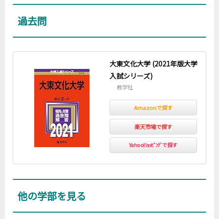
2019
300
207
69.0%
165.1
過去問
2020
300
208
69.3%
168.1
大東文化大学 (2021年版大学
入試シリーズ)
教学社
Amazonで探す
楽天市場で探す
Yahoo!ｼｮｯﾋﾟﾝｸﾞで探す
他の学部を見る