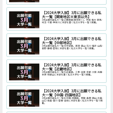
【2024大学入試】3月に出願できる私
大一覧【関東地区※東京以外】
3月出願可能私大一覧(2)関東版(東京除く)。茨城･栃木･群馬･
埼玉･千葉･神奈川に本部を置く私立大学を一覧で掲載。
【2024大学入試】3月に出願できる私
大一覧【中部地区】
3月出願可能私大一覧(4)中部版。新潟･富山･石川･福井･山梨･
長野･静岡･愛知に本部を置く私立大学を一覧で掲載。
【2024大学入試】3月に出願できる私
大一覧【近畿地区】
3月出願可能私大一覧(5)近畿版。三重･滋賀･京都･大阪･兵庫･
奈良･和歌山に本部を置く私立大学を一覧で掲載。
【2024大学入試】3月に出願できる私
大一覧【中国･四国地区】
3月出願可能私大一覧(6)中国･四国版。鳥取･島根･岡山･広島･
山口･徳島･香川･愛媛･高知に本部を置く私立大学を一覧で掲
載。