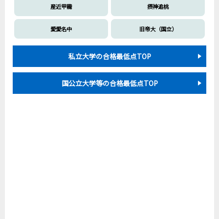
産近甲龍
摂神追桃
愛愛名中
旧帝大（国立）
私立大学の合格最低点TOP
国公立大学等の合格最低点TOP