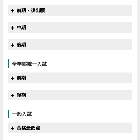
年度
満点
合格最低点
得点率
前期・後出願
2019
600
434
72.3%
2020
600
440
73.3%
年度
満点
合格最低点
得点率
中期
2019
800
550
68.8%
2020
800
570
71.3%
年度
満点
合格最低点
得点率
後期
2019
400
330
82.5%
2020
400
314
78.5%
年度
満点
合格最低点
得点率
全学部統一入試
2019
200
170
85.0%
2020
200
146
73.0%
前期
年度
満点
合格最低点
得点率
後期
2019
200
123
61.5%
2020
200
160
80.0%
年度
満点
合格最低点
得点率
一般入試
2019
200
157
78.5%
2020
200
143
71.5%
合格最低点
※
年度
満点
合格最低点
得点率
偏差値