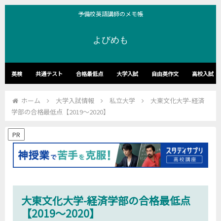
予備校英語講師のメモ帳
よびめも
英検
共通テスト
合格最低点
大学入試
自由英作文
高校入試
ホーム
大学入試情報
私立大学
大東文化大学-経済
学部の合格最低点【2019～2020】
PR
大東文化大学-経済学部の合格最低点
【2019～2020】