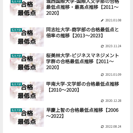
城西国際大学-国際人文学部の合格
私立大学
最低点推移・最高点推移【2011～
2020】
2021.01.08
同志社大学-商学部の合格最低点と
私立大学
倍率の推移【2013～2023】
2023.11.24
桜美林大学-ビジネスマネジメント
私立大学
学群の合格最低点推移【2011～
2020】
2021.01.09
甲南大学-文学部の合格最低点推移
私立大学
【2010～2020】
2020.12.28
早慶上智の合格最低点推移【2006
私立大学
～2022】
2022.08.24