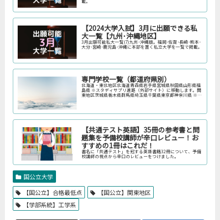
載。
【2024大学入試】3月に出願できる私
大一覧【九州･沖縄地区】
3月出願可能私大一覧(7)九州･沖縄版。福岡･佐賀･長崎･熊本･
大分･宮崎･鹿児島･沖縄に本部を置く私立大学を一覧で掲載。
専門学校一覧（都道府県別）
北海道・東北地区北海道青森県岩手県宮城県秋田県山形県福
島県 ※スタディサプリ進路（外部サイト）に移動します。関
東地区茨城県栃木県群馬県埼玉県千葉県東京都神奈川県 ※ス
タディサプリ進路（外部サイト）に移動します。中部地区新
潟県富山県石川県福井…
【共通テスト英語】35冊の参考書と問
題集を予備校講師が辛口レビュー！お
すすめの1冊はこれだ！
書名に「共通テスト」を冠する英語書籍32冊について、予備
校講師の視点から辛口のレビューをつけました。
国公立大学
【国公立】合格最低点
【国公立】関東地区
【学部系統】工学系