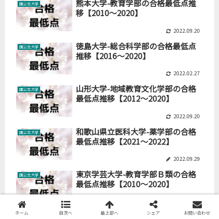
熊本大学-教育学部の合格最低点推
国公立大学
移【2010～2020】
2022.09.20
徳島大学-総合科学部の合格最低点
国公立大学
推移【2016～2020】
2022.02.27
山形大学-地域教育文化学部の合格
国公立大学
最低点推移【2012～2020】
2022.09.20
和歌山県立医科大学-薬学部の合格
国公立大学
最低点推移【2021～2022】
2022.09.29
東京学芸大学-教育学部Ｂ類の合格
国公立大学
最低点推移【2010～2020】
2022.09.20
ホーム
目次へ
最上部へ
シェア
お問い合わせ
宮城大学-事業構想学群の合格最低
国公立大学