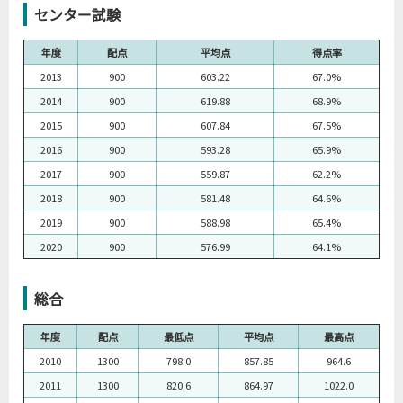
センター試験
年度
配点
平均点
得点率
2013
900
603.22
67.0%
2014
900
619.88
68.9%
2015
900
607.84
67.5%
2016
900
593.28
65.9%
2017
900
559.87
62.2%
2018
900
581.48
64.6%
2019
900
588.98
65.4%
2020
900
576.99
64.1%
総合
年度
配点
最低点
平均点
最高点
2010
1300
798.0
857.85
964.6
2011
1300
820.6
864.97
1022.0