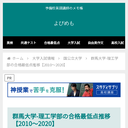
予備校英語講師のメモ帳
よびめも
英検
共通テスト
合格最低点
大学入試
自由英作文
高校入試
ホーム
大学入試情報
国公立大学
群馬大学-理工学
部の合格最低点推移【2010～2020】
PR
群馬大学-理工学部の合格最低点推移
【2010～2020】