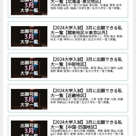
大一覧【北海道･東北地区】
3月出願可能私大一覧(1)北海道･東北版。北海道･青森･岩手･
宮城･秋田･山形･福島に本部を置く私立大学を一覧で掲載。
【2024大学入試】3月に出願できる私
大一覧【関東地区※東京以外】
3月出願可能私大一覧(2)関東版(東京除く)。茨城･栃木･群馬･
埼玉･千葉･神奈川に本部を置く私立大学を一覧で掲載。
【2024大学入試】3月に出願できる私
大一覧【中部地区】
3月出願可能私大一覧(4)中部版。新潟･富山･石川･福井･山梨･
長野･静岡･愛知に本部を置く私立大学を一覧で掲載。
【2024大学入試】3月に出願できる私
大一覧【近畿地区】
3月出願可能私大一覧(5)近畿版。三重･滋賀･京都･大阪･兵庫･
奈良･和歌山に本部を置く私立大学を一覧で掲載。
【2024大学入試】3月に出願できる私
大一覧【中国･四国地区】
3月出願可能私大一覧(6)中国･四国版。鳥取･島根･岡山･広島･
山口･徳島･香川･愛媛･高知に本部を置く私立大学を一覧で掲