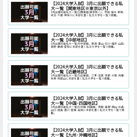
【2024大学入試】3月に出願できる私
大一覧【関東地区※東京以外】
3月出願可能私大一覧(2)関東版(東京除く)。茨城･栃木･群馬･
埼玉･千葉･神奈川に本部を置く私立大学を一覧で掲載。
【2024大学入試】3月に出願できる私
大一覧【中部地区】
3月出願可能私大一覧(4)中部版。新潟･富山･石川･福井･山梨･
長野･静岡･愛知に本部を置く私立大学を一覧で掲載。
【2024大学入試】3月に出願できる私
大一覧【近畿地区】
3月出願可能私大一覧(5)近畿版。三重･滋賀･京都･大阪･兵庫･
奈良･和歌山に本部を置く私立大学を一覧で掲載。
【2024大学入試】3月に出願できる私
大一覧【中国･四国地区】
3月出願可能私大一覧(6)中国･四国版。鳥取･島根･岡山･広島･
山口･徳島･香川･愛媛･高知に本部を置く私立大学を一覧で掲
載。
【2024大学入試】3月に出願できる私
大一覧【九州･沖縄地区】