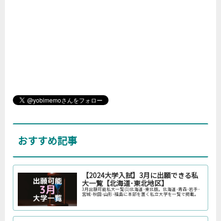
おすすめ記事
【2024大学入試】3月に出願できる私
大一覧【北海道･東北地区】
3月出願可能私大一覧(1)北海道･東北版。北海道･青森･岩手･
宮城･秋田･山形･福島に本部を置く私立大学を一覧で掲載。