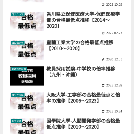
2023.10.19
香川県立保健医療大学-保健医療学
国公立大学
部の合格最低点推移【2014～
2020】
2022.02.27
室蘭工業大学の合格最低点推移
国公立大学
【2010～2020】
2020.12.06
教員採用試験-中学校の倍率推移
教員採用試験
（九州・沖縄）
2023.12.28
大阪大学-工学部の合格最低点と倍
国公立大学
率の推移【2006～2023】
2023.10.24
國學院大學-人間開発学部の合格最
私立大学
低点推移【2010～2020】