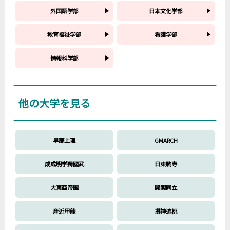
外国語学部
日本文化学部
教育福祉学部
看護学部
情報科学部
他の大学を見る
早慶上理
GMARCH
成成明学獨國武
日東駒専
大東亜帝国
関関同立
産近甲龍
摂神追桃