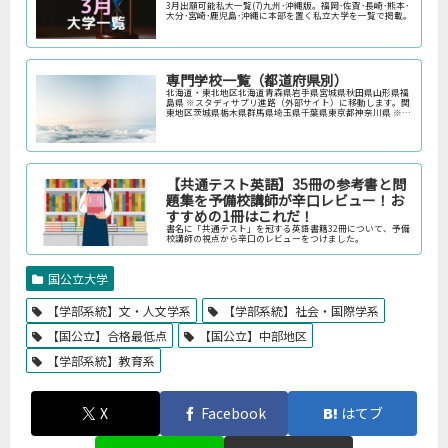
3月出願可能私大一覧(7)九州･沖縄版。福岡･佐賀･長崎･熊本･
大分･宮崎･鹿児島･沖縄に本部を置く私立大学を一覧で掲載。
専門学校一覧（都道府県別）
北海道・東北地区北海道青森県岩手県宮城県秋田県山形県福
島県 ※スタディサプリ進路（外部サイト）に移動します。関
東地区茨城県栃木県群馬県埼玉県千葉県東京都神奈川県 ※ス
タディサプリ進路（外部サイト）に移動します。中部地区新
潟県富山県石川県福井…
【共通テスト英語】35冊の参考書と問
題集を予備校講師が辛口レビュー！お
すすめの1冊はこれだ！
書名に「共通テスト」を冠する英語書籍32冊について、予備
校講師の視点から辛口のレビューをつけました。
国公立大学
【学部系統】文・人文学系
【学部系統】社会・国際学系
【国公立】合格最低点
【国公立】中部地区
【学部系統】教育系
X
Facebook
はてブ