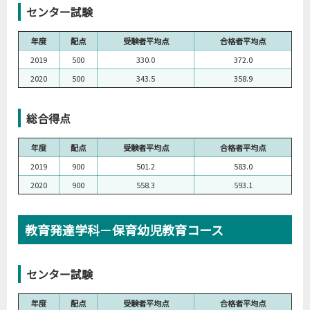
センター試験
年度
配点
受験者平均点
合格者平均点
2019
500
330.0
372.0
2020
500
343.5
358.9
総合得点
年度
配点
受験者平均点
合格者平均点
2019
900
501.2
583.0
2020
900
558.3
593.1
教育発達学科－保育幼児教育コース
センター試験
年度
配点
受験者平均点
合格者平均点