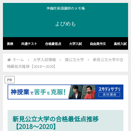
予備校英語講師のメモ帳
よびめも
英検
共通テスト
合格最低点
大学入試
自由英作文
高校入試
ホーム
大学入試情報
国公立大学
新見公立大学の合
格最低点推移【2018～2020】
PR
新見公立大学の合格最低点推移
【2018～2020】