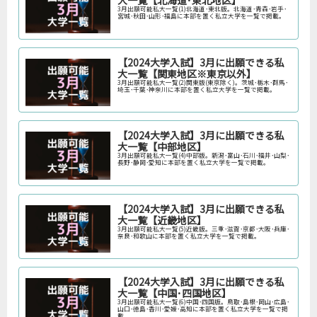
大一覧【北海道･東北地区】
3月出願可能私大一覧(1)北海道･東北版。北海道･青森･岩手･
宮城･秋田･山形･福島に本部を置く私立大学を一覧で掲載。
【2024大学入試】3月に出願できる私
大一覧【関東地区※東京以外】
3月出願可能私大一覧(2)関東版(東京除く)。茨城･栃木･群馬･
埼玉･千葉･神奈川に本部を置く私立大学を一覧で掲載。
【2024大学入試】3月に出願できる私
大一覧【中部地区】
3月出願可能私大一覧(4)中部版。新潟･富山･石川･福井･山梨･
長野･静岡･愛知に本部を置く私立大学を一覧で掲載。
【2024大学入試】3月に出願できる私
大一覧【近畿地区】
3月出願可能私大一覧(5)近畿版。三重･滋賀･京都･大阪･兵庫･
奈良･和歌山に本部を置く私立大学を一覧で掲載。
【2024大学入試】3月に出願できる私
大一覧【中国･四国地区】
3月出願可能私大一覧(6)中国･四国版。鳥取･島根･岡山･広島･
山口･徳島･香川･愛媛･高知に本部を置く私立大学を一覧で掲
載。