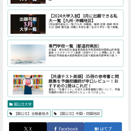
【2024大学入試】3月に出願できる私
大一覧【九州･沖縄地区】
3月出願可能私大一覧(7)九州･沖縄版。福岡･佐賀･長崎･熊本･
大分･宮崎･鹿児島･沖縄に本部を置く私立大学を一覧で掲載。
専門学校一覧（都道府県別）
北海道・東北地区北海道青森県岩手県宮城県秋田県山形県福
島県 ※スタディサプリ進路（外部サイト）に移動します。関
東地区茨城県栃木県群馬県埼玉県千葉県東京都神奈川県 ※ス
タディサプリ進路（外部サイト）に移動します。中部地区新
潟県富山県石川県福井…
【共通テスト英語】35冊の参考書と問
題集を予備校講師が辛口レビュー！お
すすめの1冊はこれだ！
書名に「共通テスト」を冠する英語書籍32冊について、予備
校講師の視点から辛口のレビューをつけました。
国公立大学
【国公立】合格最低点
【国公立】中国・四国地区
X
Facebook
はてブ